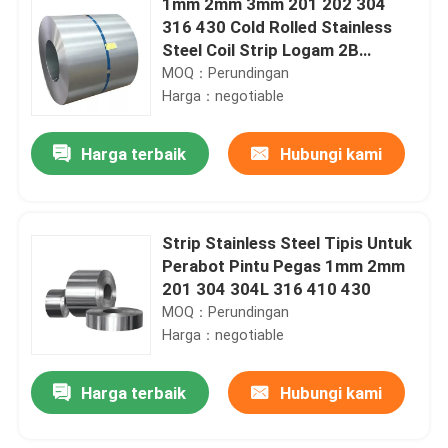
1mm 2mm 3mm 201 202 304
316 430 Cold Rolled Stainless
Steel Coil Strip Logam 2B
Permukaan
MOQ：Perundingan
Harga：negotiable
Harga terbaik
Hubungi kami
Strip Stainless Steel Tipis Untuk
Perabot Pintu Pegas 1mm 2mm
201 304 304L 316 410 430
MOQ：Perundingan
Harga：negotiable
Harga terbaik
Hubungi kami