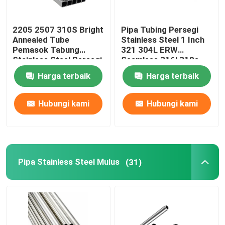
2205 2507 310S Bright
Pipa Tubing Persegi
Annealed Tube
Stainless Steel 1 Inch
Pemasok Tabung
321 304L ERW
Stainless Steel Persegi
Seamless 316l 310s
201 304 304L 316
0,4 Mm
Harga terbaik
Harga terbaik
316L
Hubungi kami
Hubungi kami
Pipa Stainless Steel Mulus
(31)