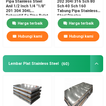
Pipa Stainless Steel
202 304l 316 Sch 80
Anil 1/2 Inch 1/4 "1/8"
Sch 40 Sch 160
201 304 304L
Tabung Pipa Stainless
Tabung Baja Paduan
Dekoratif Ss Pipa Bulat
Steel Dipoles
Harga terbaik
Harga terbaik
Kumparan Baja Paduan
Hubungi kami
Hubungi kami
Kumparan Baja Galvanis
Pelat Baja Galvanis
Lembar Plat Stainless Steel
(60)
Tabung Baja Galvanis
Kumparan Baja PPGI
Kumparan Baja Karbon