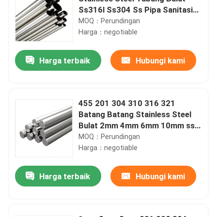
Ss316l Ss304 Ss Pipa Sanitasi
AISI 201 202
MOQ：Perundingan
Harga：negotiable
Harga terbaik
Hubungi kami
455 201 304 310 316 321
Batang Batang Stainless Steel
Bulat 2mm 4mm 6mm 10mm ss
rod 440c
MOQ：Perundingan
Harga：negotiable
Harga terbaik
Hubungi kami