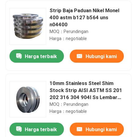
Strip Baja Paduan Nikel Monel
400 astm b127 b564 uns
n04400
MOQ：Perundingan
Harga：negotiable
Harga terbaik
Hubungi kami
10mm Stainless Steel Shim
Stock Strip AISI ASTM SS 201
Rumah
202 316 304 904l Ss Lembar
Coil
MOQ：Perundingan
Harga：negotiable
Produk
Harga terbaik
Hubungi kami
Strip Baja Stainless Gulung Dingin Aisi 201j2 410 430 0.2mm 0.3mm 0.8mm 1mm
Tentang kami