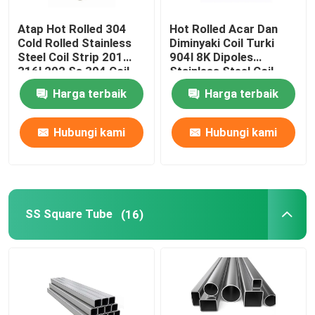
Atap Hot Rolled 304
Hot Rolled Acar Dan
Cold Rolled Stainless
Diminyaki Coil Turki
Steel Coil Strip 201
904l 8K Dipoles
316l 202 Ss 304 Coil
Stainless Steel Coil
430 Ss Coil 202
Harga terbaik
Harga terbaik
Hubungi kami
Hubungi kami
SS Square Tube
(16)