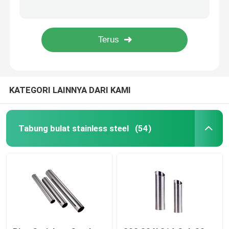
301 201 Cermin Stainless Steel Coil Slitting 304 316 316L 321 310s Ss Metal Strip
430 304 Stainless Steel Cold Rolled Coils Celah Datar 3mm Astm Aisi
Kumparan Baja Tahan Karat
10 X 3/4 12x12 16 Gauge Brushed Stainless Steel Sheet Coil Hot Rolled 4x8
Pipa Stainless Steel Seamless Domestik 202 308 309 18mm 22mm 2 Inch 304 Tabung Inox
SS Square Tube
KATEGORI LAINNYA DARI KAMI
Pipa Stainless Steel Mulus
Strip Baja Tahan Karat
Tabung bulat stainless steel
(54)
batang kawat baja
Batang Batang Baja Tahan Karat
Strip Baja Paduan