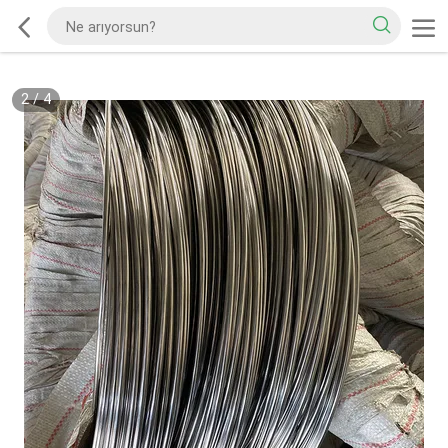
2
/
4