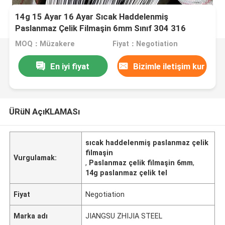
14g 15 Ayar 16 Ayar Sıcak Haddelenmiş
Paslanmaz Çelik Filmaşin 6mm Sınıf 304 316
MOQ：Müzakere
Fiyat：Negotiation
En iyi fiyat
Bizimle iletişim kur
ÜRüN AçıKLAMASı
sıcak haddelenmiş paslanmaz çelik
filmaşin
Vurgulamak:
,
Paslanmaz çelik filmaşin 6mm
,
14g paslanmaz çelik tel
Fiyat
Negotiation
Marka adı
JIANGSU ZHIJIA STEEL