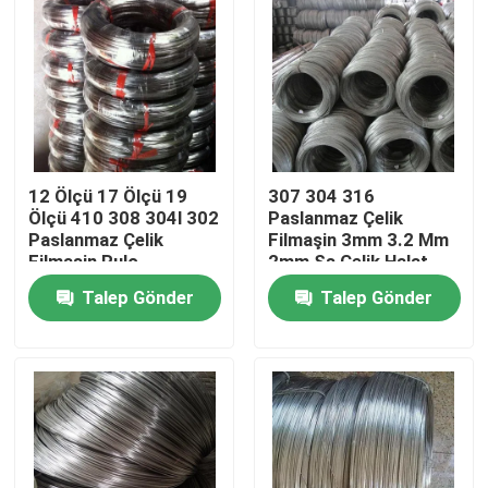
12 Ölçü 17 Ölçü 19
307 304 316
Ölçü 410 308 304l 302
Paslanmaz Çelik
Paslanmaz Çelik
Filmaşin 3mm 3.2 Mm
Filmaşin Rulo
2mm Ss Çelik Halat
Talep Gönder
Talep Gönder
Ana sayfa
Hakkımızda
Kişiler