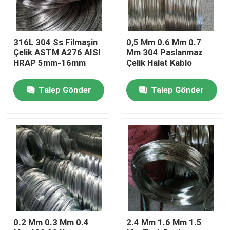
Ürünler
316L 304 Ss Filmaşin
0,5 Mm 0.6 Mm 0.7
Çelik ASTM A276 AISI
Mm 304 Paslanmaz
Paslanmaz çelik yuvarlak boru
HRAP 5mm-16mm
Çelik Halat Kablo
Talep Gönder
Talep Gönder
Paslanmaz Çelik Levha Sac
Paslanmaz Çelik Rulo
SS Kare Tüp
Dikişsiz Paslanmaz Çelik Boru
0.2 Mm 0.3 Mm 0.4
2.4 Mm 1.6 Mm 1.5
Paslanmaz Çelik Şerit