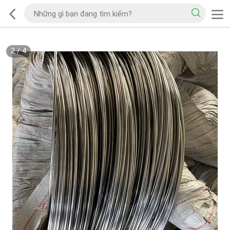
2
/
4