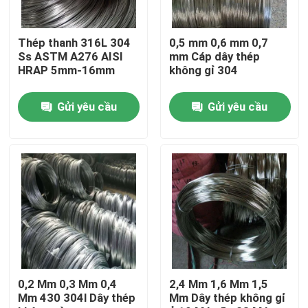
Tham quan nhà máy
Thép thanh 316L 304
0,5 mm 0,6 mm 0,7
Ss ASTM A276 AISI
mm Cáp dây thép
HRAP 5mm-16mm
không gỉ 304
Kiểm soát chất lượng
Gửi yêu cầu
Gửi yêu cầu
Liên hệ chúng tôi
Tin tức
Yêu cầu báo giá
Ống tròn thép không gỉ
0,2 Mm 0,3 Mm 0,4
2,4 Mm 1,6 Mm 1,5
Mm 430 304l Dây thép
Mm Dây thép không gỉ
Tấm thép không gỉ