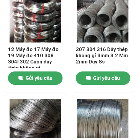
12 Máy đo 17 Máy đo
307 304 316 Dây thép
19 Máy đo 410 308
không gỉ 3mm 3.2 Mm
304l 302 Cuộn dây
2mm Dây Ss
thép không gỉ
Gửi yêu cầu
Gửi yêu cầu
Nhà
Các sản phẩm
Về chúng tôi