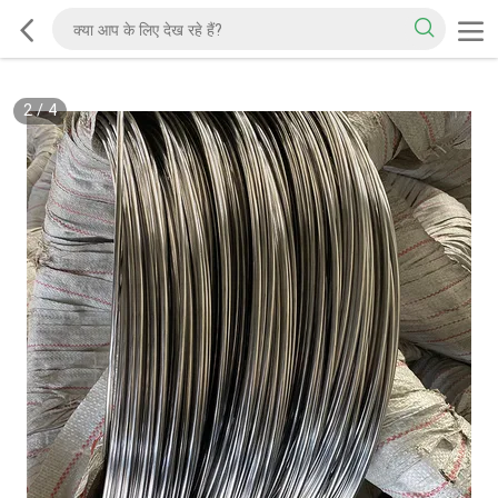
2
/
4