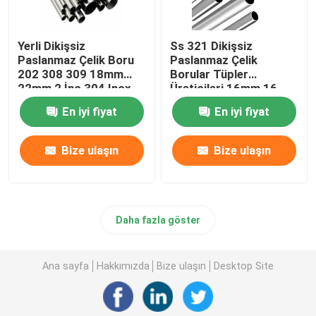
Yerli Dikişsiz
Ss 321 Dikişsiz
Paslanmaz Çelik Boru
Paslanmaz Çelik
202 308 309 18mm
Borular Tüpler
22mm 2 İnç 304 Inox
Üreticileri 16mm 16
Tüp
Ölçer 304 Eşanjör
En iyi fiyat
En iyi fiyat
Bize ulaşın
Bize ulaşın
Daha fazla göster
Ana sayfa
Hakkımızda
Bize ulaşın
Desktop Site