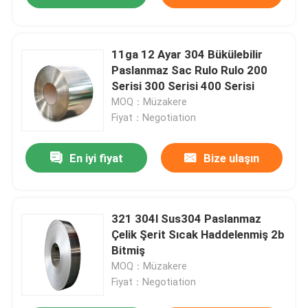
11ga 12 Ayar 304 Bükülebilir
Paslanmaz Sac Rulo Rulo 200
Serisi 300 Serisi 400 Serisi
MOQ：Müzakere
Fiyat：Negotiation
En iyi fiyat
Bize ulaşın
321 304l Sus304 Paslanmaz
Çelik Şerit Sıcak Haddelenmiş 2b
Bitmiş
MOQ：Müzakere
Fiyat：Negotiation