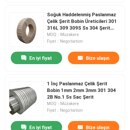
Soğuk Haddelenmiş Paslanmaz
Çelik Şerit Bobin Üreticileri 301
316L 309 309S Ss 304 Şerit
Bobin
MOQ：Müzakere
Fiyat：Negotiation
En iyi fiyat
Bize ulaşın
1 İnç Paslanmaz Çelik Şerit
Bobin 1mm 2mm 3mm 301 304
2B No.1 Ss Sac Şerit
MOQ：Müzakere
Fiyat：Negotiation
En iyi fiyat
Bize ulaşın