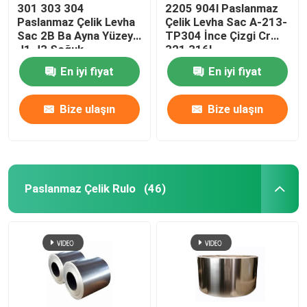
301 303 304
2205 904l Paslanmaz
Paslanmaz Çelik Levha
Çelik Levha Sac A-213-
Sac 2B Ba Ayna Yüzeyi
TP304 İnce Çizgi Cr
J1 J3 Soğuk
321 316l
Haddelenmiş
En iyi fiyat
En iyi fiyat
Bize ulaşın
Bize ulaşın
Paslanmaz Çelik Rulo
(46)