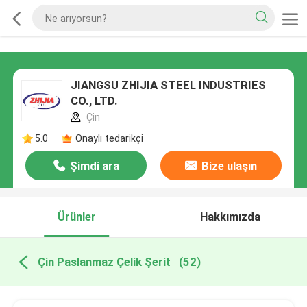
JIANGSU ZHIJIA STEEL INDUSTRIES
CO., LTD.
Çin
5.0
Onaylı tedarikçi
Şimdi ara
Bize ulaşın
Ürünler
Hakkımızda
Çin Paslanmaz Çelik Şerit
(52)