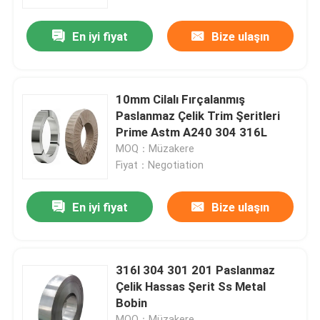
En iyi fiyat
Bize ulaşın
Ürünler
Paslanmaz çelik yuvarlak boru
10mm Cilalı Fırçalanmış
Paslanmaz Çelik Trim Şeritleri
Paslanmaz Çelik Levha Sac
Prime Astm A240 304 316L
MOQ：Müzakere
Fiyat：Negotiation
Paslanmaz Çelik Rulo
En iyi fiyat
Bize ulaşın
SS Kare Tüp
Dikişsiz Paslanmaz Çelik Boru
316l 304 301 201 Paslanmaz
Çelik Hassas Şerit Ss Metal
Bobin
Paslanmaz Çelik Şerit
MOQ：Müzakere