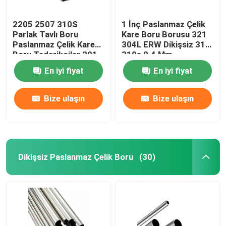
2205 2507 310S
1 İnç Paslanmaz Çelik
Parlak Tavlı Boru
Kare Boru Borusu 321
Paslanmaz Çelik Kare
304L ERW Dikişsiz 316l
Boru Tedarikçiler 201
310s 0.4 Mm
304 304L 316 316L
En iyi fiyat
En iyi fiyat
Bize ulaşın
Bize ulaşın
Dikişsiz Paslanmaz Çelik Boru
(30)