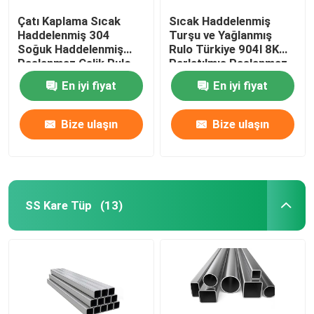
Çatı Kaplama Sıcak
Sıcak Haddelenmiş
Haddelenmiş 304
Turşu ve Yağlanmış
Soğuk Haddelenmiş
Rulo Türkiye 904l 8K
Paslanmaz Çelik Rulo
Parlatılmış Paslanmaz
Şerit 201 316l 202 Ss
Çelik Rulo 430 Ss Rulo
En iyi fiyat
En iyi fiyat
304 Rulo
202
Bize ulaşın
Bize ulaşın
SS Kare Tüp
(13)