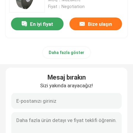
Fiyat：Negotiation
çelik tel çubuk
En iyi fiyat
Bize ulaşın
paslanmaz çelik çubuk
Daha fazla göster
Alaşımlı Çelik Şerit
Alaşımlı Çelik Borular
Mesaj bırakın
Sizi yakında arayacağız!
Alaşımlı çelik bobin
Galvanizli Çelik Rulo
Galvanizli Çelik Levha