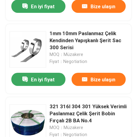
En iyi fiyat
Bize ulaşın
1mm 10mm Paslanmaz Çelik
Kendinden Yapışkanlı Şerit Sac
300 Serisi
MOQ：Müzakere
Fiyat：Negotiation
En iyi fiyat
Bize ulaşın
Ana sayfa
321 316l 304 301 Yüksek Verimli
Paslanmaz Çelik Şerit Bobin
Hakkımızda
Fırçalı 2B BA No.4
MOQ：Müzakere
Kişiler
Fiyat：Negotiation