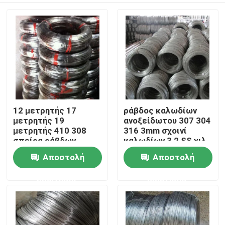
12 μετρητής 17
ράβδος καλωδίων
μετρητής 19
ανοξείδωτου 307 304
μετρητής 410 308
316 3mm σχοινί
σπείρα ράβδων
καλωδίων 3,2 SS χιλ.
καλωδίων
2mm
Αποστολή
Αποστολή
Σπίτι
ανοξείδωτου 304l
302
ερώτησης
ερώτησης
Προϊόντα
Περίπου εμείς