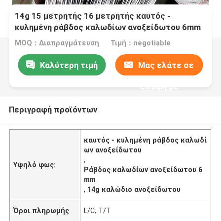
14g 15 μετρητής 16 μετρητής καυτός -
κυλημένη ράβδος καλωδίων ανοξείδωτου 6mm
βαθμός 304 316
MOQ：Διαπραγμάτευση
Τιμή：negotiable
Καλύτερη τιμή
Μας ελάτε σε
επαφή με
Περιγραφή προϊόντων
καυτός - κυλημένη ράβδος καλωδί
ων ανοξείδωτου
,
Υψηλό φως:
Ράβδος καλωδίων ανοξείδωτου 6
mm
,
14g καλώδιο ανοξείδωτου
Όροι πληρωμής
L/C, T/T