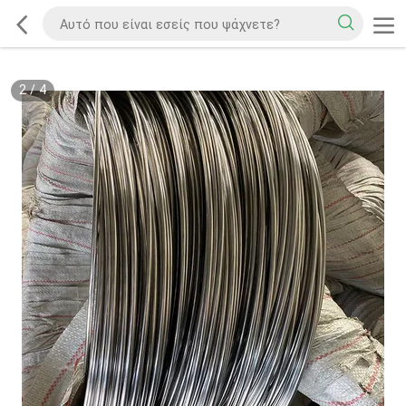
2
/
4