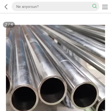
2
/
4