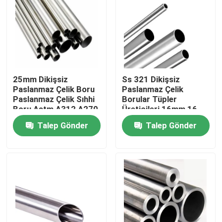
25mm Dikişsiz
Ss 321 Dikişsiz
Paslanmaz Çelik Boru
Paslanmaz Çelik
Paslanmaz Çelik Sıhhi
Borular Tüpler
Boru Astm A312 A270
Üreticileri 16mm 16
304 316L 310S
Ölçer 304 Eşanjör
Talep Gönder
Talep Gönder
Ev
Ürün:% s
Hakkımızda