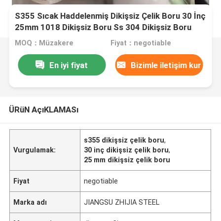
S355 Sıcak Haddelenmiş Dikişsiz Çelik Boru 30 İnç
25mm 1018 Dikişsiz Boru Ss 304 Dikişsiz Boru
MOQ：Müzakere
Fiyat：negotiable
En iyi fiyat
Bizimle iletişim kur
ÜRüN AçıKLAMASı
s355 dikişsiz çelik boru
,
Vurgulamak:
30 inç dikişsiz çelik boru
,
25 mm dikişsiz çelik boru
Fiyat
negotiable
Marka adı
JIANGSU ZHIJIA STEEL