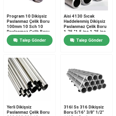
Fabrika turu
Program 10 Dikişsiz
Aisi 4130 Sıcak
Paslanmaz Çelik Boru
Haddelenmiş Dikişsiz
100mm 10 Sch 10
Paslanmaz Çelik Boru
Kalite kontrol
Paslanmaz Çelik Boru
1.75 "1.5 inç 1.25 inç
ASTM AiSi JIS GB
Yuvarlak
Talep Gönder
Talep Gönder
Bize Ulaşın
Haberler
Bir teklif isteği
Paslanmaz çelik yuvarlak boru
Yerli Dikişsiz
316l Ss 316 Dikişsiz
Paslanmaz Çelik Boru
Boru 5/16" 3/8" 1/2"
Paslanmaz Çelik Levha Sac