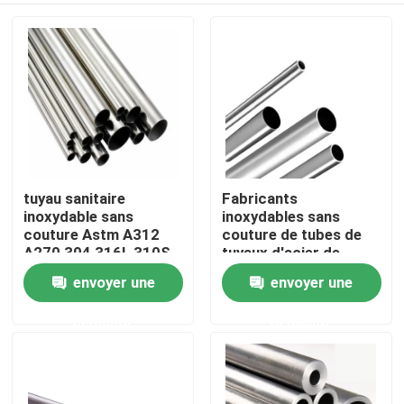
tuyau sanitaire
Fabricants
inoxydable sans
inoxydables sans
couture Astm A312
couture de tubes de
A270 304 316L 310S
tuyaux d'acier de
d'acier inoxydable de
solides solubles 321
envoyer une
envoyer une
Accueil
tuyau d'acier de 25mm
16mm 16 échangeur
de chaleur de la
demande
demande
mesure 304
A propos de nous
Contacts