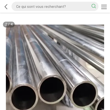
2
/
4