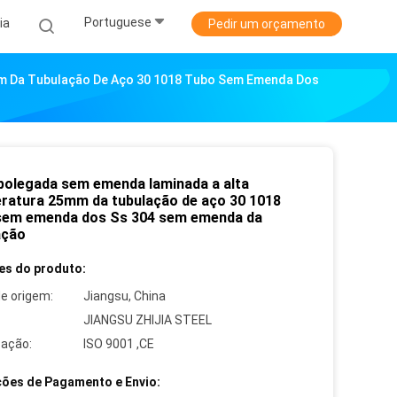
Portuguese
ia
Pedir um orçamento
m Da Tubulação De Aço 30 1018 Tubo Sem Emenda Dos
polegada sem emenda laminada a alta
ratura 25mm da tubulação de aço 30 1018
sem emenda dos Ss 304 sem emenda da
ação
es do produto:
de origem:
Jiangsu, China
JIANGSU ZHIJIA STEEL
cação:
ISO 9001 ,CE
ões de Pagamento e Envio: