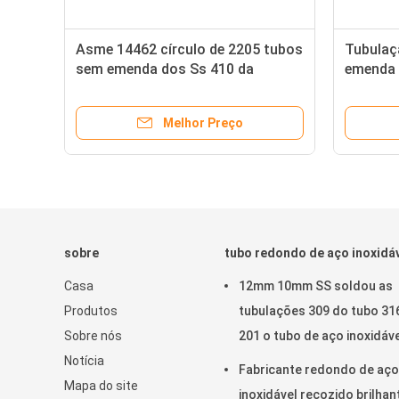
Asme 14462 círculo de 2205 tubos
Tubulaç
sem emenda dos Ss 410 da
emenda 
da
tubulação sem emenda 304 do
temperat
duplex
no círcu
Melhor Preço
sobre
tubo redondo de aço inoxidá
Casa
12mm 10mm SS soldou as
Produtos
tubulações 309 do tubo 31
Sobre nós
201 o tubo de aço inoxidáv
Notícia
20mm 22MM 25mm
Fabricante redondo de aço
Mapa do site
inoxidável recozido brilhan