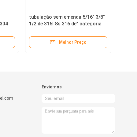
tubulação sem emenda 5/16" 3/8"
 304
1/2 de 316l Ss 316 de” categoria
 aço
de aço inoxidável do tubo 316 1/4
25mm
de polegada
Melhor Preço
Envie-nos
el.com