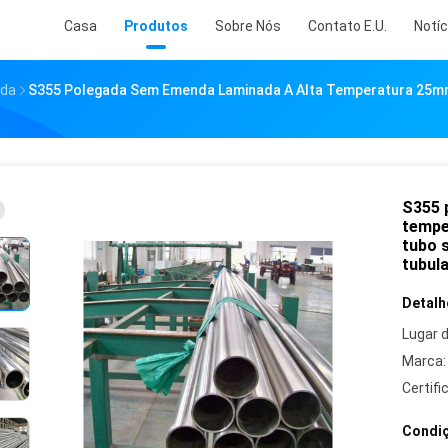
Casa
Produtos
Sobre Nós
Contato E.U.
Notíc
nda
S355 Polegada Sem Emenda Laminada A Alta Temperatura 25m
S355 
tempe
tubo 
tubul
Detalh
Lugar 
Marca:
Certifi
Condiç