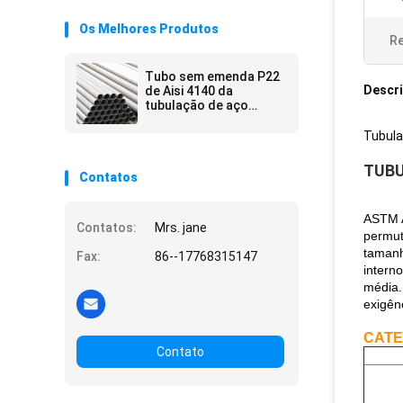
Os Melhores Produtos
Re
Tubo sem emenda P22
Descr
de Aisi 4140 da
tubulação de aço
carbono da tubulação
de aço A53 de liga de
Tubula
Asme 106
TUBU
Contatos
ASTM A
Contatos:
Mrs. jane
permut
tamanh
Fax:
86--17768315147
intern
média.
exigên
CATE
Contato