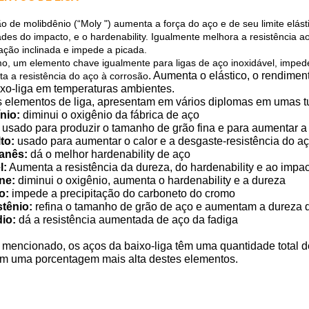
ão de molibdênio (“Moly ") aumenta a força do aço e de seu limite elást
ades do impacto, e o hardenability. Igualmente melhora a resistência
zação inclinada e impede a picada.
o, um elemento chave igualmente para ligas de aço inoxidável, impe
. Aumenta o elástico, o rendimen
a a resistência do aço à corrosão
ixo-liga em temperaturas ambientes.
s elementos de liga, apresentam em vários diplomas em umas tu
nio:
diminui o oxigênio da fábrica de aço
usado para produzir o tamanho de grão fina e para aumentar a
to:
usado para aumentar o calor e a desgaste-resistência do a
anês:
dá o melhor hardenability de aço
l:
Aumenta a resistência da dureza, do hardenability e ao impa
ne:
diminui o oxigênio, aumenta o hardenability e a dureza
o:
impede a precipitação do carboneto do cromo
tênio:
refina o tamanho de grão de aço e aumentam a dureza d
io:
dá a resistência aumentada de aço da fadiga
mencionado, os aços da baixo-liga têm uma quantidade total de
tem uma porcentagem mais alta destes elementos.