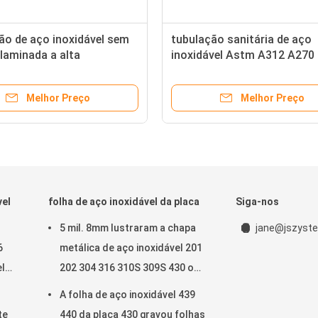
ão de aço inoxidável sem
tubulação sanitária de aço
laminada a alta
inoxidável Astm A312 A270
ura 1,75” 1,5 de Aisi 4130
316L 310S da tubulação de
lo de 1,25 polegadas
inoxidável sem emenda de 
Melhor Preço
Melhor Preço
vel
folha de aço inoxidável da placa
Siga-nos
5 mil. 8mm lustraram a chapa
jane@jszyste
6
metálica de aço inoxidável 201
el
202 304 316 310S 309S 430 o
calibre 2205 9
A folha de aço inoxidável 439
te
440 da placa 430 gravou folhas