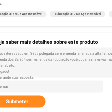
a:
lação 316ti De Aço Inoxidável
Tubulação 317 De Aço Inoxidável
ja saber mais detalhes sobre este produto
ou interessado em S355 polegada sem emenda laminada a alta temp
nda dos Ss 304 sem emenda da tubulação você poderia me enviar mai
rial, etc.
igado!
erando sua resposta.
Submeter