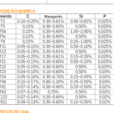
OSIÇÃO QUIMICA
emento
C
Si
P
Manganês
T2
0.10~0.20%
0.30~0.61%
0.50~0.81%
0,025%
T5
0,15%
0.30~0.60%
0,50%
0,025%
T5b
0,15%
0.30~0.60%
1.00~2.00%
0,025%
T5c
0,12%
0.30~0.60%
0,50%
0,025%
T9
0,15%
0.30~0.60%
0.25~1.00%
0,025%
T11
0.05~0.15%
0.30~0.60%
0.50~0.10%
0,025%
T12
0.05~0.15%
0.30~0.61%
0,50%
0,025%
T17
0.05~0.25%
0.30~0.61%
0.15~0.35%
0,025%
T21
0.05~0.15%
0.30~0.60%
0.50~0.10%
0,025%
T22
0.05~0.15%
0.30~0.60%
0,50%
0,025%
T23
0.04~0.10%
0.10~0.60%
0,50%
0,03%
T24
0.05~0.10%
0.30~0.70%
0.15~0.45%
0,02%
T36
0.10~0.17%
0.80~1.20%
0.25~0.50%
0,03%
T91
0.07~0.14%
0.30~0.60%
0.20~0.50%
0,02%
T92
0.07~0.13%
0,70%
0,50%
0,02%
T122
0.07~0.14%
0.30~0.60%
0,50%
0,02%
T911
0.09~0.13%
0.30~0.60%
0.10~0.50%
0,02%
ENTOS DE LIGA