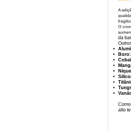
A adiç
qualid
fragili
O crom
aument
da ba
Outro
Alumí
Boro:
Cobal
Mang
Níque
Silico
Titâni
Tungs
Vanád
Como 
alto 