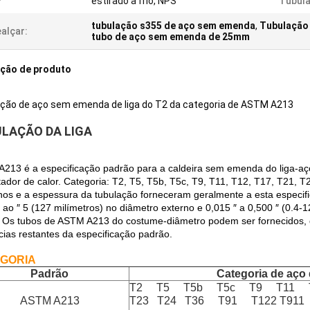
estirado a frio, NPS
Tubula
tubulação s355 de aço sem emenda
,
Tubulação
alçar:
tubo de aço sem emenda de 25mm
ição de produto
ção de aço sem emenda de liga do T2 da categoria de ASTM A213
LAÇÃO DA LIGA
213 é a especificação padrão para a caldeira sem emenda do liga-aço, 
ador de calor. Categoria: T2, T5, T5b, T5c, T9, T11, T12, T17, T21, T
os e a espessura da tubulação forneceram geralmente a esta especific
o ao ″ 5 (127 milímetros) no diâmetro externo e 0,015 ″ a 0,500 ″ (0.4
 Os tubos de ASTM A213 do costume-diâmetro podem ser fornecidos, d
cias restantes da especificação padrão.
GORIA
Padrão
Categoria de aço 
T2 T5 T5b T5c T9 T11 
ASTM A213
T23 T24 T36 T91 T122 T911