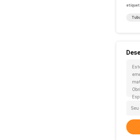
etiquet
Tubu
Dese
Est
eme
mate
Obr
Esp