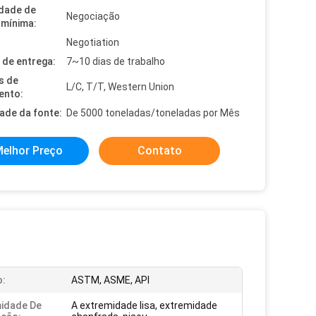
dade de
Negociação
mínima:
Negotiation
de entrega:
7~10 dias de trabalho
s de
L/C, T/T, Western Union
ento:
dade da fonte:
De 5000 toneladas/toneladas por Mês
elhor Preço
Contato
o:
ASTM, ASME, API
idade De
A extremidade lisa, extremidade