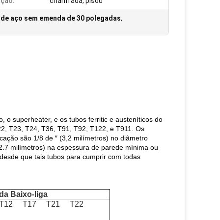
ção:
chanfrada, pisou
 de aço sem emenda de 30 polegadas
,
o superheater, e os tubos ferritic e austeníticos do
22, T23, T24, T36, T91, T92, T122, e T911. Os
ação são 1/8 de ″ (3,2 milímetros) no diâmetro
-12.7 milímetros) na espessura de parede mínima ou
esde que tais tubos para cumprir com todas
da Baixo-liga
T12 T17 T21 T22