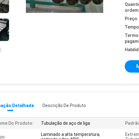
Quanti
ordem 
Preço:
Tempo 
Termo
pagam
Habili
M
mação Detalhada
Descrição De Produto
ome Do Produto:
Tubulação de aço de liga
Padrã
Laminado a alta temperatura,
Extrem
po: