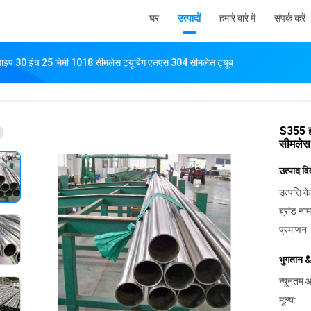
घर
उत्पादों
हमारे बारे में
संपर्क करें
पाइप 30 इंच 25 मिमी 1018 सीमलेस ट्यूबिंग एसएस 304 सीमलेस ट्यूब
S355 ह
सीमलेस 
उत्पाद व
उत्पत्ति के
ब्रांड नाम
प्रमाणन:
भुगतान &
न्यूनतम आ
मूल्य: