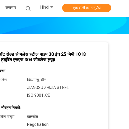
Hindi
समाचार
एक बोली का अनुरोध
ॉट रोल्ड सीमलेस स्टील पाइप 30 इंच 25 मिमी 1018
ट्यूबिंग एसएस 304 सीमलेस ट्यूब
िवरण:
 प्लेस:
जिआंगसु, चीन
:
JIANGSU ZHIJIA STEEL
ISO 9001 ,CE
 नौवहन नियमों:
देश मात्रा:
बातचीत
Negotiation