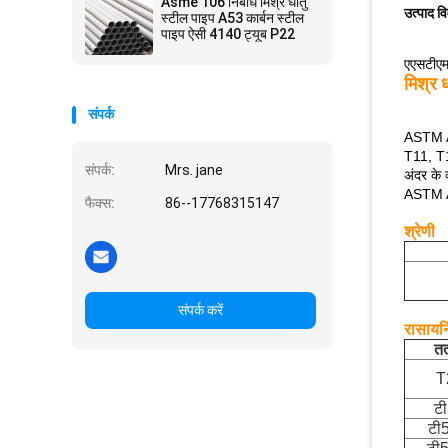
Asme 106 निर्बाध मिश्र धातु
उत्पाद व
स्टील पाइप A53 कार्बन स्टील
पाइप ऐसी 4140 ट्यूब P22
एएसटीएम 
मिश्र 
संपर्क
ASTM A2
T11, T1
संपर्क:
Mrs. jane
अंदर के 
ASTM A2
फैक्स:
86--17768315147
श्रेणी
संपर्क करें
रासायन
तत
T
ट
टी