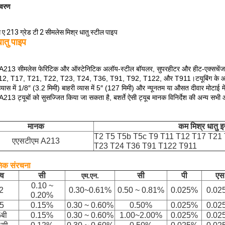
िवरण
ए 213 ग्रेड टी 2 सीमलेस मिश्र धातु स्टील पाइप
धातु पाइप
13 सीमलेस फेरिटिक और ऑस्टेनिटिक अलॉय-स्टील बॉयलर, सुपरहीटर और हीट-एक्सचेंजर ट्
2, T17, T21, T22, T23, T24, T36, T91, T92, T122, और T911।टयूबिंग के आकार और 
व्यास में 1/8″ (3.2 मिमी) बाहरी व्यास में 5″ (127 मिमी) और न्यूनतम या औसत दीवार मोटाई 
13 ट्यूबों को सुसज्जित किया जा सकता है, बशर्ते ऐसी ट्यूब मानक विनिर्देश की अन्य सभ
मानक
कम मिश्र धातु इस
T2 T5 T5b T5c T9 T11 T12 T17 T21
एएसटीएम A213
T23 T24 T36 T91 T122 T911
िक संरचना
्व
सी
सी
पी
एस
एम.एन.
0.10 ~
2
0.30~0.
61
%
0.50 ~ 0.81%
0.025%
0.02
0.20%
ी5
0.15%
0.30 ~ 0.60%
0.50%
0.025%
0.02
5बी
0.15%
0.30 ~ 0.60%
1.00~2.00%
0.025%
0.02