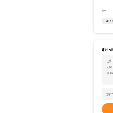
टैग:
316ti
इस उत्
मुझे
प्रक
धन्यव