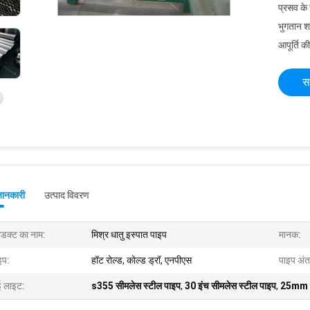
प्रसव के
भुगतान शर्त
आपूर्ति की
स
जानकारी
उत्पाद विवरण
रोडक्ट का नाम:
मिश्र धातु इस्पात पाइप
मानक:
इप:
हॉट रोल्ड, कोल्ड ड्रॉ, एनपीएस
पाइप अंत
ई लाइट:
s355 सीमलेस स्टील पाइप
,
30 इंच सीमलेस स्टील पाइप
,
25mm सी