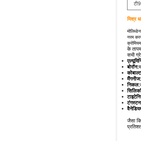
टी
मिश्र धा
मोलिब्डे
नरम करने
क्रोमियम
के तापम
सभी ग्रे
एल्यूमि
बोरॉन:
म
कोबाल्ट
मैंगनीज
निकल:
सिलिक
टाइटेन
टंगस्टन
वैनेडिय
जैसा कि
प्रतिश