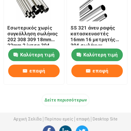
Εσωτερικός χωρίς
SS 321 άνευ ραφής
συγκόλληση σωλήνας
κατασκευαστές
202 308 309 18mm
16mm 16 μετρητής
22mm 2 ίντσα 304
304 σωλήνων
ανοξείδωτου
σωλήνων
Καλύτερη τιμή
Καλύτερη τιμή
σωλήνας Inox
ανοξείδωτου
ανταλλάκτης
θερμότητας
επαφή
επαφή
Δείτε περισσότερων
Αρχική Σελίδα
Περίπου εμείς
επαφή
Desktop Site