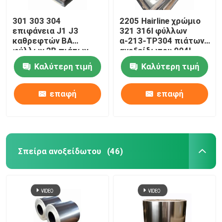
301 303 304
2205 Hairline χρώμιο
επιφάνεια J1 J3
321 316l φύλλων
καθρεφτών BA
α-213-TP304 πιάτων
φύλλων 2B πιάτων
ανοξείδωτου 904l
ανοξείδωτου cold-
Καλύτερη τιμή
Καλύτερη τιμή
rolled
επαφή
επαφή
Σπείρα ανοξείδωτου
(46)