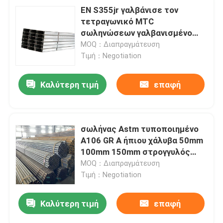
EN S355jr γαλβάνισε τον
τετραγωνικό MTC
σωληνώσεων γαλβανισμένο
τετραγωνικό σωλήνα καυτής
MOQ：Διαπραγμάτευση
εμβύθισης
Τιμή：Negotiation
Καλύτερη τιμή
επαφή
σωλήνας Astm τυποποιημένο
A106 GR Α ήπιου χάλυβα 50mm
100mm 150mm στρογγυλός
γαλβανισμένος
MOQ：Διαπραγμάτευση
Τιμή：Negotiation
Καλύτερη τιμή
επαφή