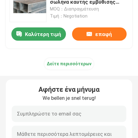
σωλήνα καυτής εμβύθισης
σωλήνων SS400
MOQ：Διαπραγμάτευση
Γαλβανισμένος σωλήνας χάλυβα
Τιμή：Negotiation
Καλύτερη τιμή
επαφή
Σπείρα χάλυβα PPGI
Σπείρα χάλυβα άνθρακα
Δείτε περισσότερων
Αφήστε ένα μήνυμα
We bellen je snel terug!