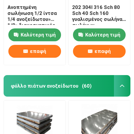
Ανοπτημένη
202 304l 316 Sch 80
σωλήνωση 1/2 ίντσα
Sch 40 Sch 160
1/4 ανοξείδωτου»
γυαλισμένος σωλήνας
1/8» διακοσμητικός
σωλήνων
κύκλος σωλήνων 201
ανοξείδωτου
Καλύτερη τιμή
Καλύτερη τιμή
304 SS 304L
επαφή
επαφή
φύλλο πιάτων ανοξείδωτου
(60)