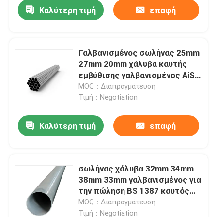
Καλύτερη τιμή
επαφή
Γαλβανισμένος σωλήνας 25mm
27mm 20mm χάλυβα καυτής
εμβύθισης γαλβανισμένος AiSi
χάλυβας 2,5 ίντσας γύρω από
MOQ：Διαπραγμάτευση
το σωλήνα 350mm
Τιμή：Negotiation
Καλύτερη τιμή
επαφή
Σπίτι
σωλήνας χάλυβα 32mm 34mm
38mm 33mm γαλβανισμένος για
Σχετικά με εμάς
την πώληση BS 1387 καυτός
βυθισμένος γαλβανισμένος
MOQ：Διαπραγμάτευση
σωλήνας ΓΠ
Επαφές
Τιμή：Negotiation