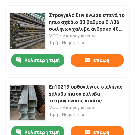
Στρογγυλό Erw ένωσε στενά το
ήπιο σχέδιο 80 βαθμού Β A36
σωλήνων χάλυβα άνθρακα 40
10
MOQ：Διαπραγμάτευση
Τιμή：Negotiation
Καλύτερη τιμή
επαφή
En10219 ορθογώνιος σωλήνας
χάλυβα ήπιου χάλυβα
τετραγωνικός κοίλος
γαλβανισμένος Q235
MOQ：Διαπραγμάτευση
Τιμή：Negotiation
Καλύτερη τιμή
επαφή