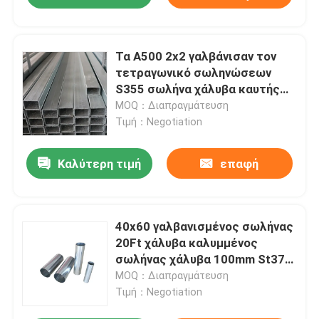
Τα A500 2x2 γαλβάνισαν τον
τετραγωνικό σωληνώσεων
S355 σωλήνα χάλυβα καυτής
εμβύθισης γαλβανισμένο
MOQ：Διαπραγμάτευση
τετραγωνικό
Τιμή：Negotiation
Καλύτερη τιμή
επαφή
40x60 γαλβανισμένος σωλήνας
20Ft χάλυβα καλυμμένος
σωλήνας χάλυβα 100mm St37
32750 ψευδάργυρος
MOQ：Διαπραγμάτευση
Τιμή：Negotiation