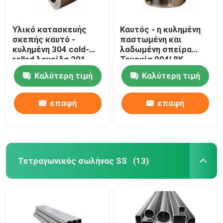
Υλικό κατασκευής
Καυτός - η κυλημένη
σκεπής καυτό -
παστωμένη και
κυλημένη 304 cold-
λαδωμένη σπείρα
rolled λουρίδα 201
Τουρκία 904l 8K
σπειρών ανοξείδωτου
γυάλισε τη σπείρα
Καλύτερη τιμή
Καλύτερη τιμή
σπείρα SS 304 316l
430 σπείρα 202
202
ανοξείδωτου SS
επαφή
επαφή
Τετραγωνικός σωλήνας SS
(13)