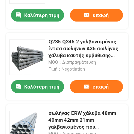
Καλύτερη τιμή
επαφή
Προϊόντα
ανοξείδωτο γύρω από το σωλήνα
Q235 Q345 2 γαλβανισμένος
ίντσα σωλήνων A36 σωλήνας
φύλλο πιάτων ανοξείδωτου
χάλυβα καυτής εμβύθισης
γαλβανισμένος
MOQ：Διαπραγμάτευση
Τιμή：Negotiation
Σπείρα ανοξείδωτου
Καλύτερη τιμή
επαφή
Τετραγωνικός σωλήνας SS
Χωρίς συγκόλληση σωλήνας ανοξείδωτου
σωλήνας ERW χάλυβα 48mm
40mm 42mm 21mm
γαλβανισμένος που
λουρίδα ανοξείδωτου
γαλβανίζεται γύρω από τη
MOQ：Διαπραγμάτευση