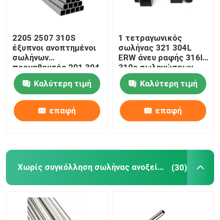
2205 2507 310S
1 τετραγωνικός
έξυπνοι ανοπτημένοι
σωλήνας 321 304L
σωλήνων
ERW άνευ ραφής 316l
προμηθευτές 201 304
310s σωληνώσεων
304L 316 316L
ανοξείδωτου ίντσας
Καλύτερη τιμή
Καλύτερη τιμή
σωληνώσεων
0,4 χιλ.
ανοξείδωτου
τετραγωνικοί
επαφή
επαφή
Χωρίς συγκόλληση σωλήνας ανοξείδωτου
(30)