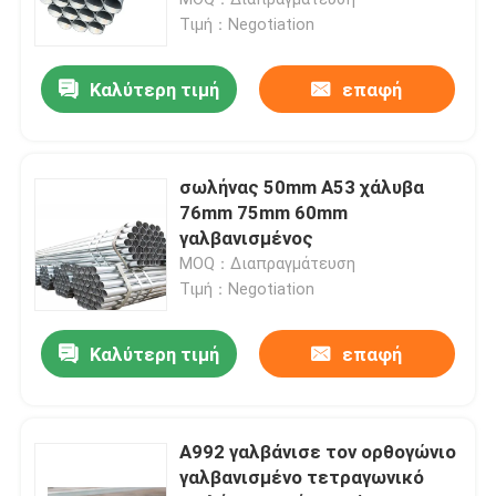
σωλήνωση για την κατασκευή
Τιμή：Negotiation
Ράβδος χαλύβδινων συρμάτων
Καλύτερη τιμή
επαφή
Ράβδος φραγμών ανοξείδωτου
σωλήνας 50mm A53 χάλυβα
Λουρίδα χάλυβα κραμάτων
76mm 75mm 60mm
γαλβανισμένος
MOQ：Διαπραγμάτευση
Σωλήνες χάλυβα κραμάτων
Τιμή：Negotiation
Σπείρα χάλυβα κραμάτων
Καλύτερη τιμή
επαφή
Γαλβανισμένη σπείρα χάλυβα
A992 γαλβάνισε τον ορθογώνιο
γαλβανισμένο τετραγωνικό
Γαλβανισμένο πιάτο χάλυβα