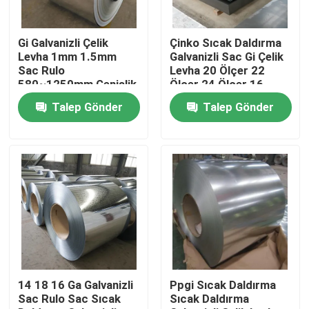
Fabrika turu
Gi Galvanizli Çelik
Çinko Sıcak Daldırma
Levha 1mm 1.5mm
Galvanizli Sac Gi Çelik
Sac Rulo
Levha 20 Ölçer 22
Kalite kontrol
580~1250mm Genişlik
Ölçer 24 Ölçer 16
Ölçer
Talep Gönder
Talep Gönder
Bize Ulaşın
Haberler
Bir teklif isteği
Paslanmaz çelik yuvarlak boru
14 18 16 Ga Galvanizli
Ppgi Sıcak Daldırma
Sac Rulo Sac Sıcak
Sıcak Daldırma
Paslanmaz Çelik Levha Sac