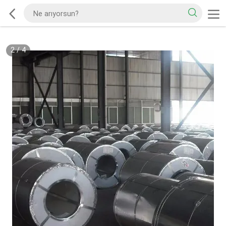
2
/
4