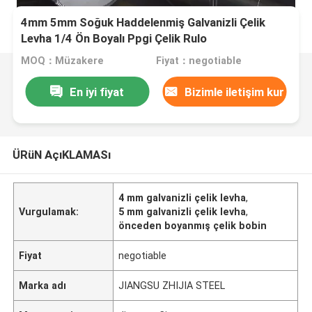
4mm 5mm Soğuk Haddelenmiş Galvanizli Çelik
Levha 1/4 Ön Boyalı Ppgi Çelik Rulo
MOQ：Müzakere
Fiyat：negotiable
En iyi fiyat
Bizimle iletişim kur
ÜRüN AçıKLAMASı
4 mm galvanizli çelik levha
,
Vurgulamak:
5 mm galvanizli çelik levha
,
önceden boyanmış çelik bobin
Fiyat
negotiable
Marka adı
JIANGSU ZHIJIA STEEL