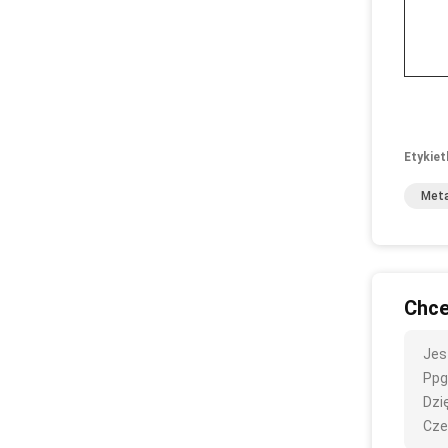
Etykiet
Meta
Chce
Jes
Ppgi
Dzię
Cze