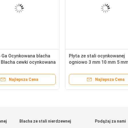
6 Ga Ocynkowana blacha
Płyta ze stali ocynkowanej
 Blacha cewki ocynkowana
ogniowo 3 mm 10 mm 5 mm
o Taśma stalowa
"3/8" 3/16 "3/4"
at CE
Najlepsza Cena
Najlepsza Cena
wnej
Blacha ze stali nierdzewnej
Podążaj za nami