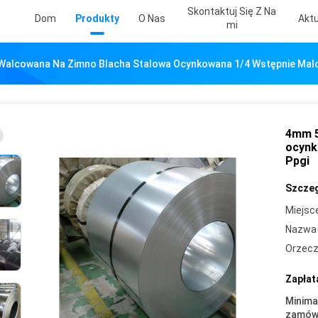
Skontaktuj Się Z Na
Dom
Produkty
O Nas
Aktu
Mi
alcowana Na Zimno Blacha Stalowa Ocynkowana 1/4 Wstępnie Malo
4mm 5
ocynk
Ppgi
Szczeg
Miejsc
Nazwa 
Orzecz
Zapłat
Minima
zamówi