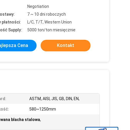
Negotiation
ostawy:
7 ~ 10 dni roboczych
 płatności:
L/C, T/T, Western Union
ość Supply:
5000 ton/ton miesięcznie
jlepsza Cena
Kontakt
rd:
ASTM, AISI, JIS, GB, DIN, EN,
kość:
580~1250mm
wana blacha stalowa
,