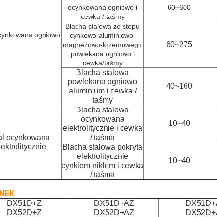
ocynkowana ogniowo i
60~600
cewka / taśmy
Blacha stalowa ze stopu
ocynkowana ogniowo
cynkowo-aluminiowo-
60~275
magnezowo-krzemowego
powlekana ogniowo i
cewka/taśmy
Blacha stalowa
powlekana ogniowo
40~160
aluminium i cewka /
taśmy
Blacha stalowa
ocynkowana
10~40
elektrolitycznie i cewka
al ocynkowana
/ taśma
lektrolitycznie
Blacha stalowa pokryta
elektrolitycznie
10~40
cynkiem-niklem i cewka
/ taśma
NEK
DX51D+Z
DX51D+AZ
DX51D+
DX52D+Z
DX52D+AZ
DX52D+