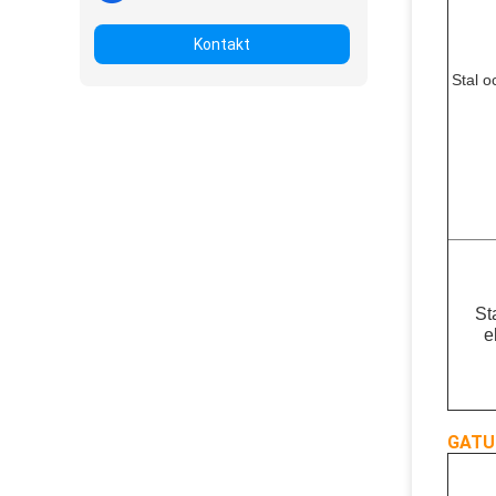
Kontakt
Stal 
St
e
GATU