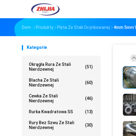
Dom
Produkty
Płyta Ze Stali Ocynkowanej
4mm 5mm W
Kategorie
Okrągła Rura Ze Stali
(51)
Nierdzewnej
Blacha Ze Stali
(60)
Nierdzewnej
Cewka Ze Stali
(46)
Nierdzewnej
Rurka Kwadratowa SS
(13)
Rury Bez Szwu Ze Stali
(30)
Nierdzewnej