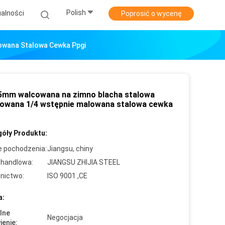
Polish
alności
Poprosić o wycenę
wana Stalowa Cewka Ppgi
mm walcowana na zimno blacha stalowa
owana 1/4 wstępnie malowana stalowa cewka
óły Produktu:
e pochodzenia:
Jiangsu, chiny
handlowa:
JIANGSU ZHIJIA STEEL
nictwo:
ISO 9001 ,CE
a:
lne
Negocjacja
enie: