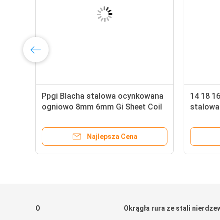
Ppgi Blacha stalowa ocynkowana
14 18 1
ogniowo 8mm 6mm Gi Sheet Coil
stalowa
ogniow
Certyfik
Najlepsza Cena
O
Okrągła rura ze stali nierdze