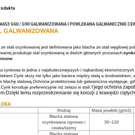
roduktu
A653 G60 / G90 GALWANIZOWANA I POWLEKANA GALWANICZNIE CE
L GALWANIZOWANA
 ze stali ocynkowanej jest definiowana jako blacha ze stali węglowej po
wanej produkuje stal ocynkowaną w dwóch głównych procesach:
cynko
niczne
.
a cynkowa to jedna z najskuteczniejszych i najbardziej ekonomicznych
iskiem.Cynk służy nie tylko jako bariera między stalą a środowiskiem, 
 blachę stalową.Ochrona protektorowa lub galwaniczna występuje, gdy 
jego ochrona zapobi
.Cynk koroduje preferencyjnie niż żelazo w stali.T
m.Dzięki temu rozprzestrzenianie się korozji z krawędzi ciętych
ŁOKA
Rodzaj
Masa powłoki (g/m2)
Blacha stalowa
ocynkowana ogniowo i
30~120
cewka/taśmy
Blacha stalowa