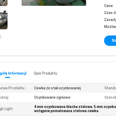
Cena:
Czas d
Zasady
Możliw
Na
óły Informacji
Opis Produktu
azwa Produktu:
Cewka ze stali ocynkowanej
Standa
dzaj:
Ocynkowane ogniowo
Szero
4 mm ocynkowana blacha stalowa
,
5 mm ocynko
gh Light:
wstępnie pomalowana stalowa cewka