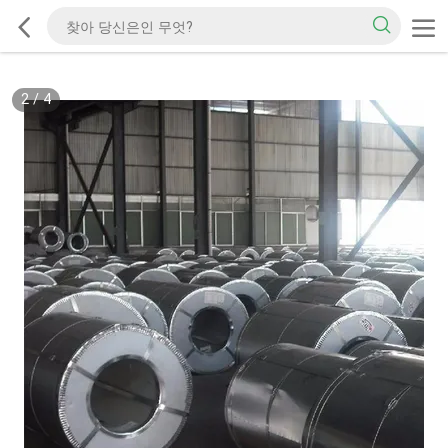
2
/
4