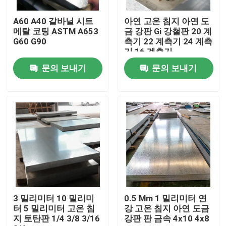
A60 A40 갈바닐 시트
아연 고온 침지 아연 도
제품 소개
메탈 코팅 ASTM A653
금 강판 Gi 강철판 20 계
G60 G90
측기 22 계측기 24 계측
기 16 계측기
스테인레스 강 라운드 튜브
문의 보내기
문의 보내기
스테인레스 강 플레이트 시트
스테인리스강 코일
SS 스퀘어 튜브
이음새가 없는 스테인리스강관
3 밀리미터 10 밀리미
0.5 Mm 1 밀리미터 연
터 5 밀리미터 고온 침
강 고온 침지 아연 도금
지 토탄판 1/4 3/8 3/16
강판 판 금속 4x10 4x8
스테인레스강 스트립