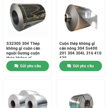
S32305 304 Thép
Cuộn thép không gỉ
không gỉ cuộn cán
cán nóng 304 Ss400
nguội Gương cuộn
201 304 304L 316 410
thép không gỉ
430
Gửi yêu cầu
Gửi yêu cầu
Nhà
Về chúng tôi
Địa chỉ liên hệ