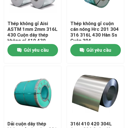
Sản phẩm
Thép không gỉ Aisi
Thép không gỉ cuộn
ASTM 1mm 2mm 316L
cán nóng Hrc 201 304
Ống tròn thép không gỉ
430 Cuộn dây thép
316 316L 430 Hàn Ss
không gỉ 410 430
Cuộn 304
Gửi yêu cầu
Gửi yêu cầu
Tấm thép không gỉ
cuộn thép không gỉ
Ống vuông SS
Ống thép không gỉ liền mạch
Dải cuộn dây thép
316l 410 420 304L
Dải thép không gỉ