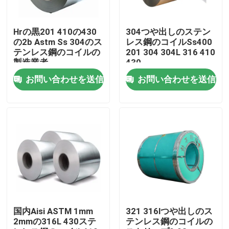
工場旅行
Hrの黒201 410の430
304つや出しのステン
の2b Astm Ss 304のス
レス鋼のコイルSs400
テンレス鋼のコイルの
201 304 304L 316 410
品質管理
製造業者
430
お問い合わせを送信
お問い合わせを送信
接触米国
ニュース
引用を要求しなさい
ステンレス鋼の円形の管
国内Aisi ASTM 1mm
321 316lつや出しのス
2mmの316L 430ステ
テンレス鋼のコイルの
ステンレス鋼の版シート