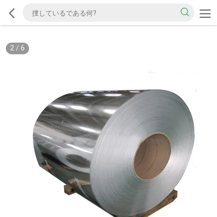
2
/
6