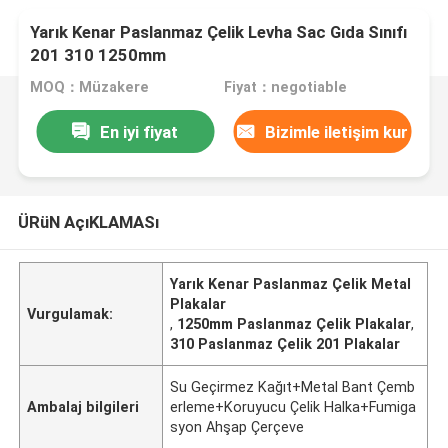
Yarık Kenar Paslanmaz Çelik Levha Sac Gıda Sınıfı
201 310 1250mm
MOQ：Müzakere
Fiyat：negotiable
En iyi fiyat
Bizimle iletişim kur
ÜRüN AçıKLAMASı
Yarık Kenar Paslanmaz Çelik Metal
Plakalar
Vurgulamak:
,
1250mm Paslanmaz Çelik Plakalar
,
310 Paslanmaz Çelik 201 Plakalar
Su Geçirmez Kağıt+Metal Bant Çemb
Ambalaj bilgileri
erleme+Koruyucu Çelik Halka+Fumiga
syon Ahşap Çerçeve