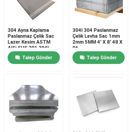
Fabrika turu
304 Ayna Kaplama
304l 304 Paslanmaz
Kalite kontrol
Paslanmaz Çelik Sac
Çelik Levha Sac 1mm
Lazer Kesim ASTM
2mm 5MM 4' X 8' 48 X
AiSi SUS 201 304L
96
316 410 430
Bize Ulaşın
Talep Gönder
Talep Gönder
Haberler
Bir teklif isteği
Paslanmaz çelik yuvarlak boru
Paslanmaz Çelik Levha Sac