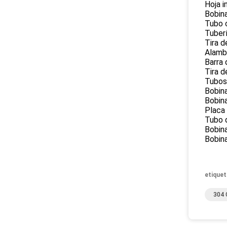
Hoja i
Bobina
Tubo 
Tuberí
Tira d
Alamb
Barra 
Tira d
Tubos 
Bobina
Bobina
Placa
Tubo 
Bobin
Bobin
etiquet
304 