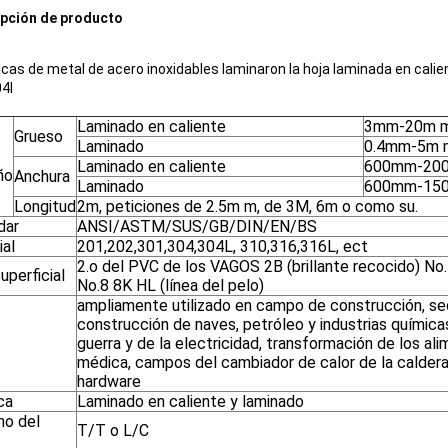
pción de producto
acas de metal de acero inoxidables laminaron la hoja laminada en cali
04l
Laminado en caliente
3mm-20m 
Grueso
Laminado
0.4mm-5m 
Laminado en caliente
600mm-20
ño
Anchura
Laminado
600mm-15
Longitud
2m, peticiones de 2.5m m, de 3M, 6m o como su.
dar
ANSI/ASTM/SUS/GB/DIN/EN/BS
ial
201,202,301,304,304L, 310,316,316L, ect
2.o del PVC de los VAGOS 2B (brillante recocido) No
superficial
No.8 8K HL (línea del pelo)
ampliamente utilizado en campo de construcción, se
construcción de naves, petróleo y industrias químicas
guerra y de la electricidad, transformación de los ali
médica, campos del cambiador de calor de la caldera,
hardware
ca
Laminado en caliente y laminado
no del
T/T o L/C