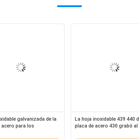
xidable galvanizada de la
La hoja inoxidable 439 440 d
 acero para los
placa de acero 430 grabó al
antes S32205 2205 304
fuerte las hojas de acero