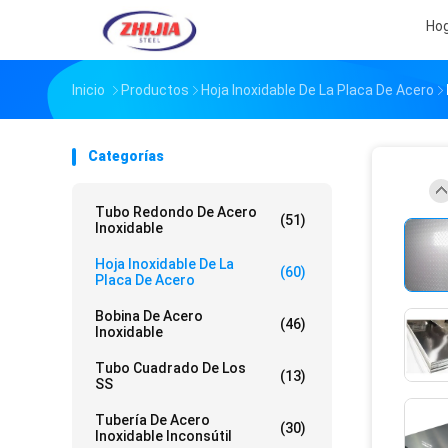
Ho
Inicio
Productos
Hoja Inoxidable De La Placa De Acero
Categorías
Tubo Redondo De Acero
(51)
Inoxidable
Hoja Inoxidable De La
(60)
Placa De Acero
Bobina De Acero
(46)
Inoxidable
Tubo Cuadrado De Los
(13)
SS
Tubería De Acero
(30)
Inoxidable Inconsútil