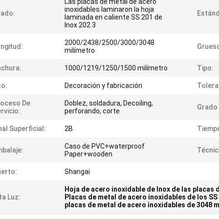
Las placas de metal de acero
inoxidables laminaron la hoja
rado:
Estánd
laminada en caliente SS 201 de
Inox 202 3
2000/2438/2500/3000/3048
ngitud:
Grues
milímetro
chura:
1000/1219/1250/1500 milímetro
Tipo:
o:
Decoración y fabricación
Tolera
roceso De
Doblez, soldadura, Decoiling,
Grado 
rvicio:
perforando, corte
nal Superficial:
2B
Tiempo
Caso de PVC+waterproof
balaje:
Técnic
Paper+wooden
erto:
Shangai
Hoja de acero inoxidable de Inox de las placas 
ta Luz:
Placas de metal de acero inoxidables de los SS
placas de metal de acero inoxidables de 3048 