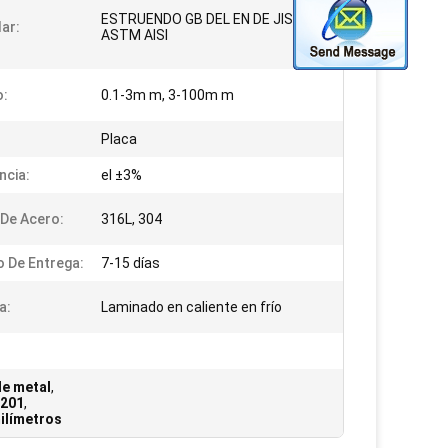
ESTRUENDO GB DEL EN DE JIS
ar:
ASTM AISI
o:
0.1-3m m, 3-100m m
Placa
ncia:
el ±3%
De Acero:
316L, 304
 De Entrega:
7-15 días
a:
Laminado en caliente en frío
de metal
,
 201
,
milímetros