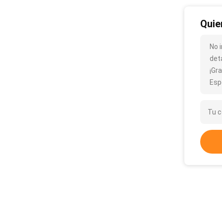
Quie
No 
det
¡Gra
Esp