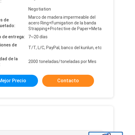
:
:
Negotiation
Marco de madera impermeable del
es de
acero Ring+Fumigation de la banda
uetado:
Strapping+Protective de Paper+Meta
 de entrega:
7~20 días
iones de
T/T, L/C, PayPal, banco del kunlun, etc
dad de la
2000 toneladas/toneladas por Mes
:
Mejor Precio
Contacto