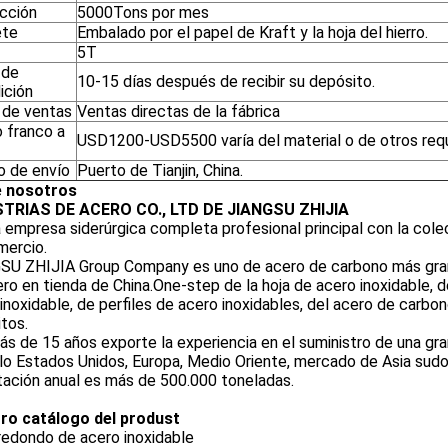
cción
5000Tons por mes
ete
Embalado por el papel de Kraft y la hoja del hierro.
5T
 de
10-15 días después de recibir su depósito.
ición
de ventas
Ventas directas de la fábrica
o franco a
USD1200-USD5500 varía del material o de otros requ
o de envío
Puerto de Tianjin, China.
 nosotros
TRIAS DE ACERO CO., LTD DE JIANGSU ZHIJIA
 empresa siderúrgica completa profesional principal con la colec
mercio.
SU ZHIJIA Group Company es uno de acero de carbono más grand
ro en tienda de China.One-step de la hoja de acero inoxidable, de
inoxidable, de perfiles de acero inoxidables, del acero de car
itos.
s de 15 años exporte la experiencia en el suministro de una gr
o Estados Unidos, Europa, Medio Oriente, mercado de Asia sudor
tación anual es más de 500.000 toneladas.
ro catálogo del produst
redondo de acero inoxidable