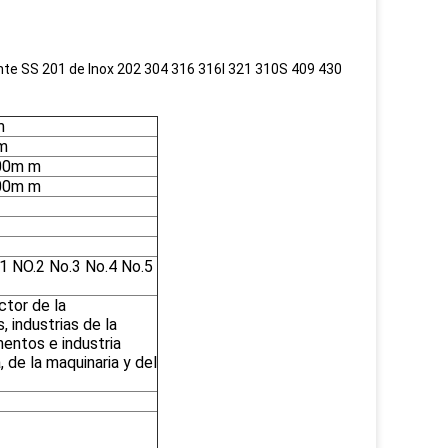
ente SS 201 de Inox 202 304 316 316l 321 310S 409 430
m
m
00m m
00m m
.1 NO.2 No.3 No.4 No.5
ctor de la
, industrias de la
mentos e industria
 de la maquinaria y del