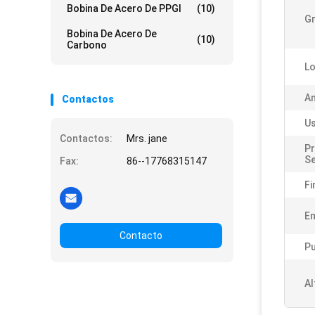
Bobina De Acero De PPGI
(10)
G
Bobina De Acero De
(10)
Carbono
Lo
An
Contactos
Us
Contactos:
Mrs. jane
P
Se
Fax:
86--17768315147
Fi
Em
Contacto
Pu
Al