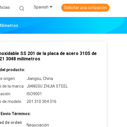
Spanish
ticias
Solicitar una cotización
Milímetros
noxidable SS 201 de la placa de acero 310S de
321 3048 milímetros
del producto:
e origen:
Jiangsu, China
 de la marca:
JIANGSU ZHIJIA STEEL
cación:
ISO9001
 de modelo:
201 310 304 316
 Envío Términos:
ad de orden
Negociación