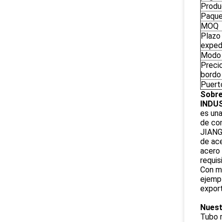
Produ
Paqu
MOQ
Plazo
exped
Modo 
Preci
bordo
Puert
Sobre
INDUS
es una
de co
JIANG
de ace
acero 
requis
Con má
ejempl
expor
Nuest
Tubo 