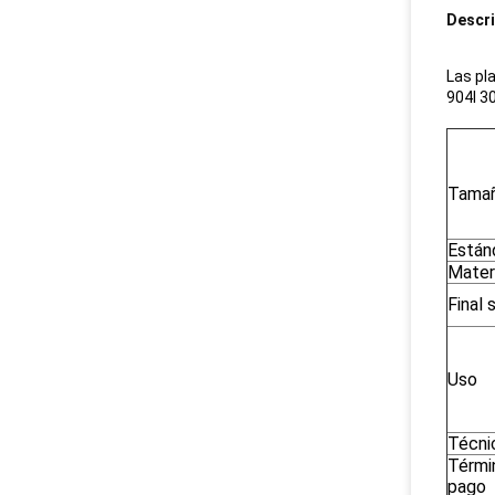
Descri
Las pl
904l 3
Tama
Están
Mater
Final 
Uso
Técni
Térmi
pago