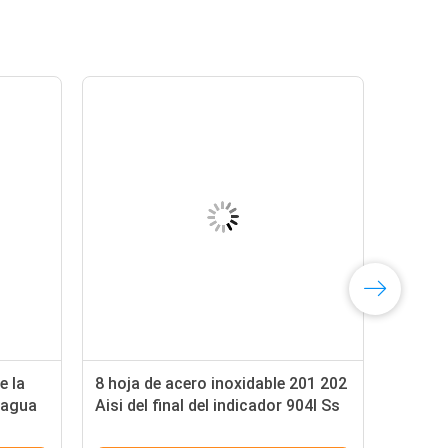
e la
8 hoja de acero inoxidable 201 202
 agua
Aisi del final del indicador 904l Ss
304 del indicador 7 2b 304 304l