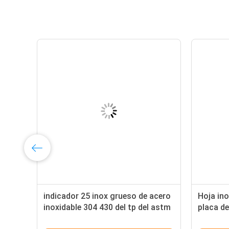
4
indicador 25 inox grueso de acero
Hoja ino
2B
inoxidable 304 430 del tp del astm
placa de
de la hoja 2b 304 2m m de los 2m
restaur