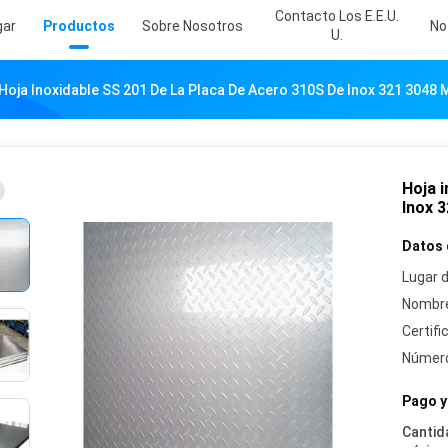
Contacto Los E.E.U.
gar
Productos
Sobre Nosotros
No
U.
Hoja Inoxidable SS 201 De La Placa De Acero 310S De Inox 321 3048 
Hoja i
Inox 
Datos 
Lugar d
Nombre
Certifi
Número
Pago y
Cantid