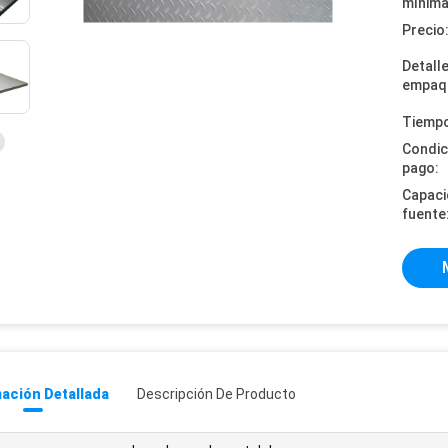
mínima
Precio
Detall
empaq
Tiempo
Condic
pago:
Capaci
fuente
ación Detallada
Descripción De Producto