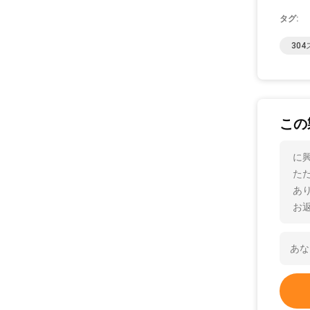
タグ:
30
この
に興
た
あ
お