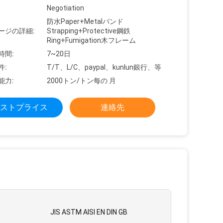
Negotiation
防水Paper+Metalバンド
ージの詳細:
Strapping+Protective鋼鉄
Ring+Fumigation木フレーム
時間:
7~20日
件:
T/T、L/C、paypal、kunlun銀行、等
能力:
2000トン/トン每の 月
ストプライス
連絡先
JIS ASTM AISI EN DIN GB