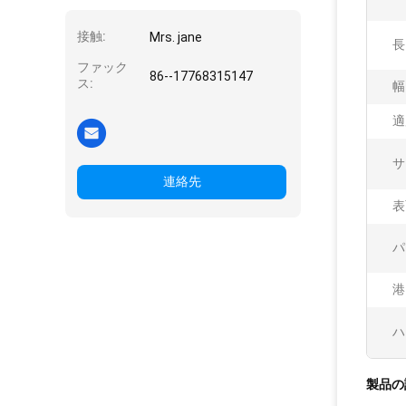
接触:
Mrs. jane
長
ファック
86--17768315147
ス:
幅
適
サ
連絡先
表
パ
港
ハ
製品の