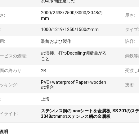
304l冷間圧延した
2000/2438/2500/3000/3048の
さ:
厚さ:
mm
:
1000/1219/1250/1500のmm
タイプ
用:
装飾および製作
許容:
の溶接、打つDecoiling切断曲がる
ービスの処理:
鋼鉄等
こと
面の終わり:
受渡し
2B
PVC+waterproof Paper+wooden
ッキング:
技術:
の場合
:
上海
ステンレス鋼のInoxシートを金属板
,
SS 201の
イライト:
3048のmmのステンレス鋼の金属板
説明