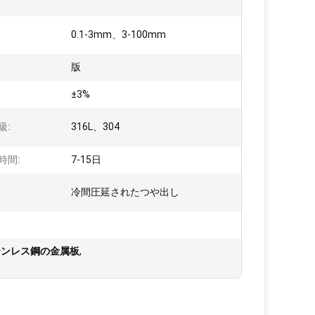
0.1-3mm、3-100mm
:
版
±3%
級:
316L、304
時間:
7-15日
冷間圧延されたつや出し
ステンレス鋼の金属板
,