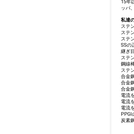
15
ッパ
私達の
ステ
ステ
ステ
SSの
継ぎ
ステ
鋼線
ステ
合金
合金
合金
電流
電流
電流
PPG
炭素