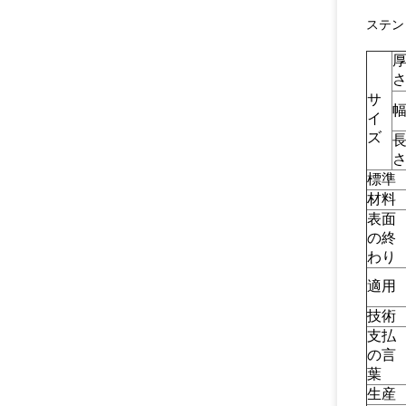
ステンレ
サ
イ
ズ
標準
材料
表面
の終
わり
適用
技術
支払
の言
葉
生産