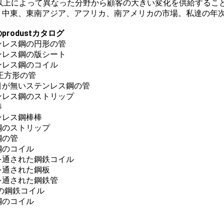
年以上によって異なった分野から顧客の大きい変化を供給するこ
、中東、東南アジア、アフリカ、南アメリカの市場。私達の年次輸出
produstカタログ
ンレス鋼の円形の管
ンレス鋼の版シート
ンレス鋼のコイル
正方形の管
目が無いステンレス鋼の管
ンレス鋼のストリップ
棒
ンレス鋼棒棒
鋼のストリップ
鋼の管
鋼のコイル
を通された鋼鉄コイル
を通された鋼板
を通された鋼鉄管
Iの鋼鉄コイル
鋼のコイル