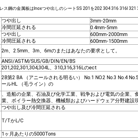
ス鋼の金属板はInoxつや出しのシートSS 201を202 304 316 316l 321 31
厚
つや出し
3mm-20mm
さ
冷間圧延される
0.4mm-5mm
つや出し
600mm-2000mm
幅
冷間圧延される
600mm-1500mm
長
2m、2.5mm、3m、6mのまたはあなたの要求として。
さ
ANSI/ASTM/SUS/GB/DIN/EN/BS
201,202,301,304,304L、310,316,316Lのect
2B第2 BA （アニールされる明るい） No.1 NO.2 No.3 No.4 No
ールHL （毛ライン）の
、造船の企業、石油及び化学工業、戦争および電気の企業、
業、ボイラー熱交換器、機械類およびハードウェア分野建設
つや出し及び冷間圧延される
T/TかL/C
1ヶ月あたりの5000Tons