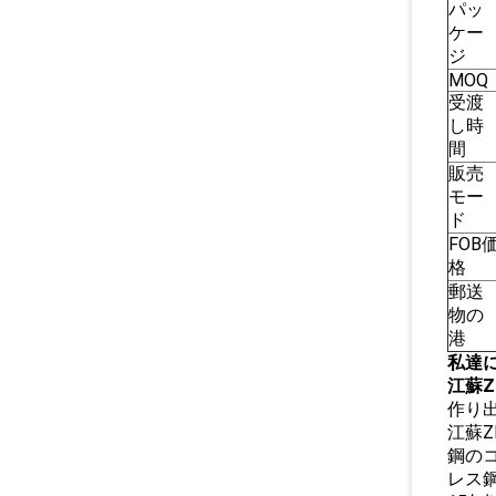
パッ
ケー
ジ
MOQ
受渡
し時
間
販売
モー
ド
FOB
格
郵送
物の
港
私達
江蘇Z
作り
江蘇Z
鋼のコ
レス