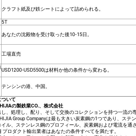
クラフト紙及び鉄シートによって詰められる。
5T
あなたの沈殿物を受け取った後10-15日。
工場直売
価
USD1200-USD5500は材料か他の条件から変わる。
テンシンの港、中国。
について
HIJIAの製鉄業CO.、株式会社
出し、処理し、配り、そして交換のコレクションを持つ一流の
HIJIA Group Companyは最も大きい炭素鋼の1つであり
イル、ステンレス鋼のプロフィール、炭素鋼および電流を通された
鋼 プロダクト輸出業者はあなたの条件すべてを満たす。