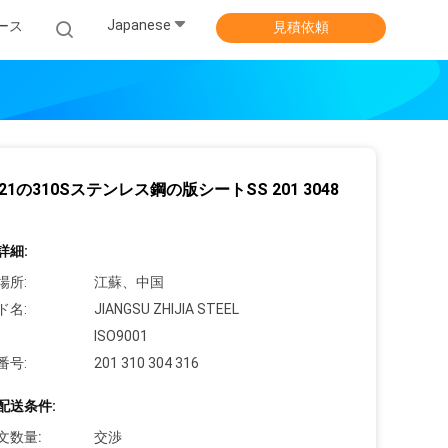
Japanese
ース
見積依頼
 321の310Sステンレス鋼の版シートSS 201 3048
詳細:
場所:
江蘇、中国
ド名:
JIANGSU ZHIJIA STEEL
ISO9001
番号:
201 310 304 316
配送条件:
文数量:
交渉