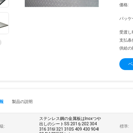
価格:
パッケ
受渡し
支払条
供給の
ベ
報
製品の説明
ステンレス鋼の金属板はInoxつや
出しのシートSS 201を202 304
級:
標準:
316 316l 321 310S 409 430 904l