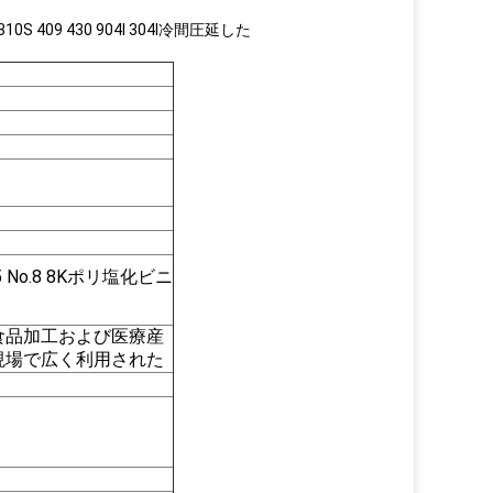
0S 409 430 904l 304l冷間圧延した
.5 No.8 8Kポリ塩化ビニ
食品加工および医療産
現場で広く利用された