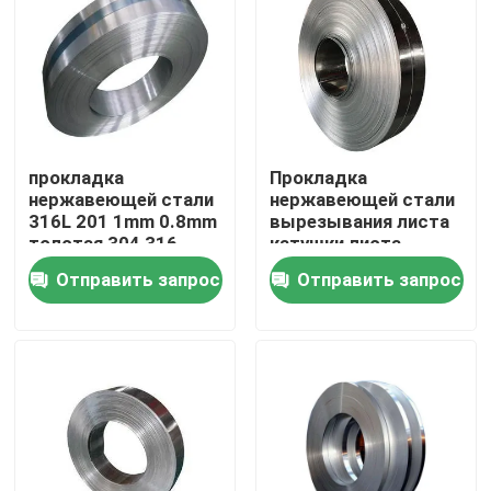
Продукция
трубка круга нержавеющей стали
прокладка
Прокладка
нержавеющей стали
нержавеющей стали
лист плиты нержавеющей стали
316L 201 1mm 0.8mm
вырезывания листа
толстая 304 316
катушки листа
нержавеющей стали
Катушка нержавеющей стали
Отправить запрос
Отправить запрос
Ss201
Трубка SS квадратная
Безшовная труба нержавеющей стали
прокладка нержавеющей стали