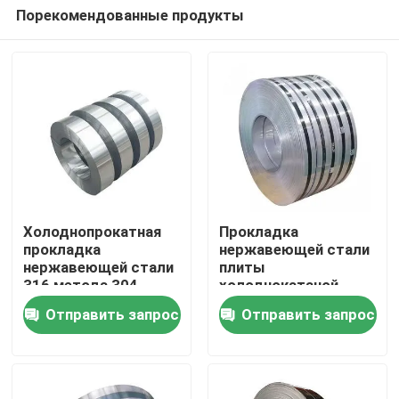
Порекомендованные продукты
Холоднопрокатная
Прокладка
прокладка
нержавеющей стали
нержавеющей стали
плиты
Дома
316 метода 304
холоднокатаной
основной стальной
стали 309S 310S в
Отправить запрос
Отправить запрос
прокладки 2b
катушке
О Компании
горячекатаная
Контакты