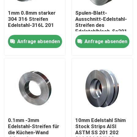
1mm 0.8mm starker
Spulen-Blatt-
Produkte
304 316 Streifen
Ausschnitt-Edelstahl-
Edelstahl-316L 201
Streifen des
Edelstahlblech-Ss201
Edelstahlrundenrohr
Anfrage absenden
Anfrage absenden
Edelstahlplattenblatt
Edelstahl-Spule
SS-Vierkantrohr
Nahtloses Edelstahl-Rohr
0.1mm -3mm
10mm Edelstahl Shim
Edelstahl-Streifen für
Stock Strips AISI
die Küchen-Wand
ASTM SS 201 202
Edelstahlstreifen