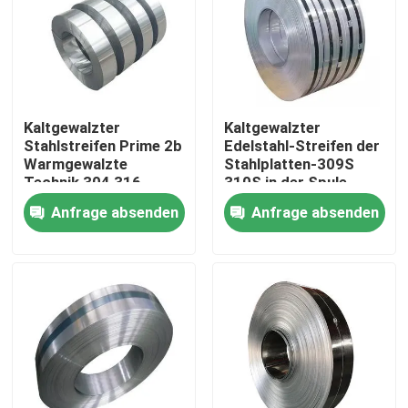
Kaltgewalzter
Kaltgewalzter
Stahlstreifen Prime 2b
Edelstahl-Streifen der
Warmgewalzte
Stahlplatten-309S
Technik 304 316
310S in der Spule
Edelstahlstreifen
Anfrage absenden
Anfrage absenden
Nach Hause
Über uns
Kontakte