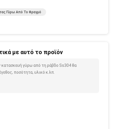
σας Γύρω Από Το Φραγμό
ικά με αυτό το προϊόν
ην κατασκευή γύρω από τη ράβδο Ss304 θα
γεθος, ποσότητα, υλικό κ.λπ.