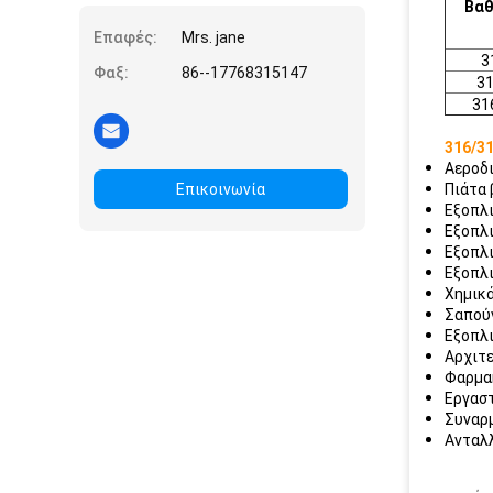
Βα
Επαφές:
Mrs. jane
3
Φαξ:
86--17768315147
3
31
316/3
Αεροδ
Επικοινωνία
Πιάτα
Εξοπλ
Εξοπλ
Εξοπλι
Εξοπλι
Χημικ
Σαπούν
Εξοπλ
Αρχιτ
Φαρμα
Εργαστ
Συναρ
Ανταλ