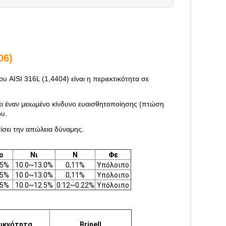
06)
υ AISI 316L (1,4404) είναι η περιεκτικότητα σε
ει έναν μειωμένο κίνδυνο ευαισθητοποίησης (πτώση
ου.
μίσει την απώλεια δύναμης.
ο
Νι
Ν
Φε
.5%
10.0~13.0%
0,11%
Υπόλοιπο
.5%
10.0~13.0%
0,11%
Υπόλοιπο
.5%
10.0~12.5%
0.12~0.22%
Υπόλοιπο
υκνότητα
Brinell