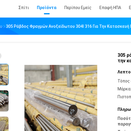
Σπίτι
Προϊόντα
Περίπου Εμείς
Επαφή ΗΠΑ
ου
305 Ράβδος Φραγμών Ανοξείδωτου 304l 316 Για Την Κατασκευή
305 ρ
την κ
Λεπτο
Τόπος 
Μάρκα
Πιστοπ
Πληρω
Ποσότ
παραγγ