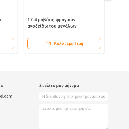
ός
17-4 ράβδος φραγμών
ανοξείδωτου μεγάλων
διαμέτρων 17-7 18-8 γύρω από
303 304 316 316l
Καλύτερη Τιμή
τε
Στείλτε μας μήνυμα
el.com