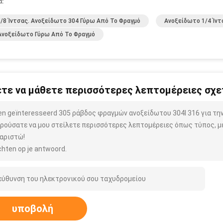
α:
1/8 Ίντσας. Ανοξείδωτο 304 Γύρω Από Το Φραγμό
Ανοξείδωτο 1/4 Ίντ
Ανοξείδωτο Γύρω Από Το Φραγμό
τε να μάθετε περισσότερες λεπτομέρειες σχετ
ben geïnteresseerd 305 ράβδος φραγμών ανοξείδωτου 304l 316 για τ
ρούσατε να μου στείλετε περισσότερες λεπτομέρειες όπως τύπος, μέ
αριστώ!
hten op je antwoord.
υποβολή