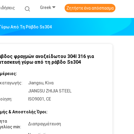
Greek
Ειδήσεις
Ζητήστε ένα απόσπασμα
 Γύρω Από Τη Ράβδο Ss304
άβδος φραγμών ανοξείδωτου 304l 316 για
ατασκευή γύρω από τη ράβδο Ss304
μέρειες:
καταγωγής:
Jiangsu, Κίνα
:
JIANGSU ZHIJIA STEEL
οίηση:
ISO9001, CE
μής & Αποστολής Όροι:
ητα
Διαπραγμάτευση
ελίας min: