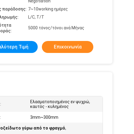
Negotiation
ς παράδοσης:
7~10working ημέρες
πληρωμής:
L/C, T/T
ότητα
5000 τόνος/τόνοι ανά Μήνας
οράς:
αλύτερη Τιμή
Επικοινωνία
Ελασματοποιημένος εν ψυχρώ,
:
καυτός - κυλημένος
:
3mm~300mm
νοξείδωτο γύρω από το φραγμό
,