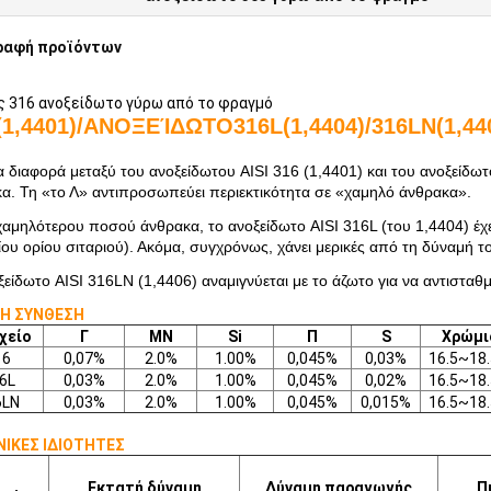
ραφή προϊόντων
 316 ανοξείδωτο γύρω από το φραγμό
(1,4401
)/ΑΝΟΞΕΊΔΩΤΟ316L(1,4404)/316LN(1,44
α διαφορά μεταξύ του ανοξείδωτου AISI 316 (1,4401) και του ανοξείδωτο
α. Τη «το Λ» αντιπροσωπεύει περιεκτικότητα σε «χαμηλό άνθρακα».
αμηλότερου ποσού άνθρακα, το ανοξείδωτο AISI 316L (του 1,4404) έχ
ίου ορίου σιταριού). Ακόμα, συγχρόνως, χάνει μερικές από τη δύναμή τ
ξείδωτο AISI 316LN (1,4406) αναμιγνύεται με το άζωτο για να αντισταθ
Η ΣΥΝΘΕΣΗ
χείο
Γ
ΜΝ
Si
Π
S
Χρώμι
16
0,07%
2.0%
1.00%
0,045%
0,03%
16.5~18
6L
0,03%
2.0%
1.00%
0,045%
0,02%
16.5~18
6LN
0,03%
2.0%
1.00%
0,045%
0,015%
16.5~18
ΙΚΕΣ ΙΔΙΟΤΗΤΕΣ
Εκτατή δύναμη
Δύναμη παραγωγής
Π