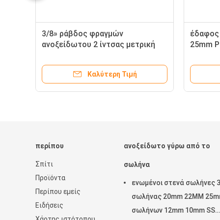
3/8» ράβδος φραγμών
έδαφος
ανοξείδωτου 2 ίντσας μετρική
25mm Ρ
6
γύρω από \ 30mm 5mm 4mm
ανοξείδ
3mm 8mm 6mm 9mm
κάμψη
Καλύτερη Τιμή
περίπου
ανοξείδωτο γύρω από το
Σπίτι
σωλήνα
Προϊόντα
ενωμένοι στενά σωλήνες 
Περίπου εμείς
σωλήνας 20mm 22MM 25
Ειδήσεις
σωλήνων 12mm 10mm SS
Χάρτης ιστότοπου