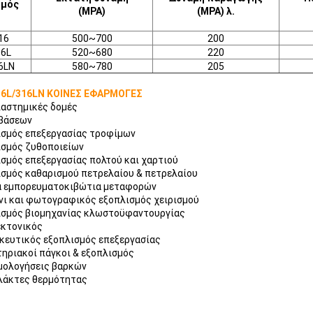
θμός
(MPA)
(MPA) λ.
16
500~700
200
16L
520~680
220
6LN
580~780
205
16L/316LN ΚΟΙΝΕΣ ΕΦΑΡΜΟΓΕΣ
ιαστημικές δομές
 βάσεων
ισμός επεξεργασίας τροφίμων
ισμός ζυθοποιείων
σμός επεξεργασίας πολτού και χαρτιού
σμός καθαρισμού πετρελαίου & πετρελαίου
ά εμπορευματοκιβώτια μεταφορών
ι και φωτογραφικός εξοπλισμός χειρισμού
ισμός βιομηχανίας κλωστοϋφαντουργίας
εκτονικός
κευτικός εξοπλισμός επεξεργασίας
ηριακοί πάγκοι & εξοπλισμός
μολογήσεις βαρκών
λάκτες θερμότητας