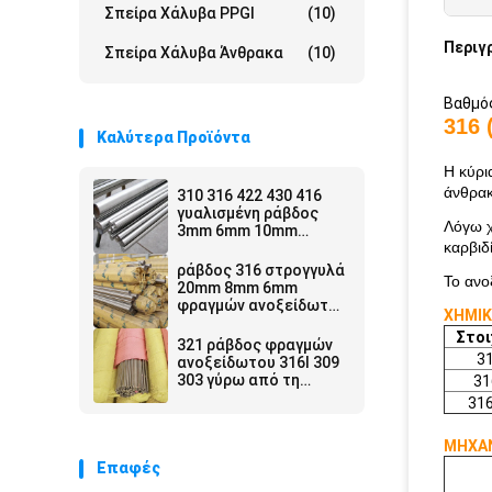
Σπείρα Χάλυβα PPGI
(10)
Περιγ
Σπείρα Χάλυβα Άνθρακα
(10)
Βαθμός
316 
Καλύτερα Προϊόντα
Η κύρι
άνθρακ
310 316 422 430 416
γυαλισμένη ράβδος
Λόγω χ
3mm 6mm 10mm
καρβιδ
φραγμών ανοξείδωτου
ράβδος 316 στρογγυλά
Το ανο
20mm 8mm 6mm
φραγμών ανοξείδωτου
ΧΗΜΙΚ
301 302 303 ράβδος 12
Στοι
SS χιλ.
321 ράβδος φραγμών
3
ανοξείδωτου 316l 309
303 γύρω από τη
31
ράβδο SS 10mm
31
ΜΗΧΑΝ
Επαφές