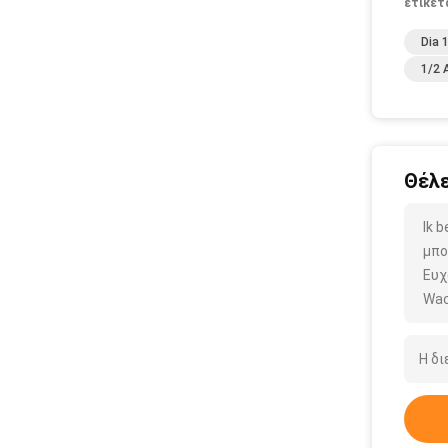
ετικέτ
Dia 
1/2 
Θέλε
Ik 
μπο
Ευχ
Wac