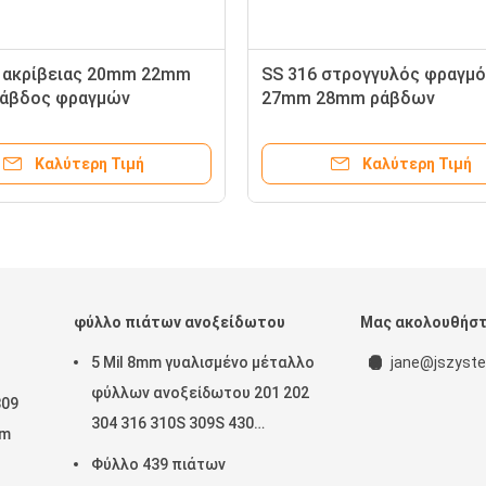
 ακρίβειας 20mm 22mm
SS 316 στρογγυλός φραγμ
άβδος φραγμών
27mm 28mm ράβδων
ωτου γύρω από την
ανοξείδωτου 304
Καλύτερη Τιμή
Καλύτερη Τιμή
φύλλο πιάτων ανοξείδωτου
Μας ακολουθήσ
5 Mil 8mm γυαλισμένο μέταλλο
jane@jszyste
φύλλων ανοξείδωτου 201 202
309
304 316 310S 309S 430
mm
μετρητής 2205 9
Φύλλο 439 πιάτων