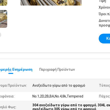
Τιμή:
Χρόνο
Όροι 
Δυνατ
προσφ
Κ
μερής Ενημέρωση
Περιγραφή Προϊόντων
νομα Προϊόντων:
Ανοξείδωτο γύρω από το φραγμό
Τύπος
ιφάνεια:
No.1,2D,2B,BA,No.4,8k,Tempered
Πάχος
304 ανοξείδωτο γύρω από το φραγμό
,
304L α
ψηλό Φως:
ανοξείδωτο 305 γύρω από το φραγμό