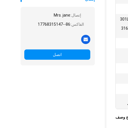
إتصال:
Mrs. jane
301L
الفاكس:
86--17768315147
316
اتصل
ج وصف