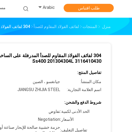
Arabic
مس
طلب اقتباس
منزل
المنتجات
لفائف الفولاذ المقاوم للصدأ
304 لفائف الفولاذ المقاوم للصدأ المدرفلة على الساخن Ss400 201304304L 3116410430
304 لفائف الفولاذ المقاوم للصدأ المدرفلة على الساخ
Ss400 201304304L 3116410430
تفاصيل المنتج:
مكان المنشأ:
جيانغسو ، الصين
اسم العلامة التجارية:
JIANGSU ZHIJIA STEEL
شروط الدفع والشحن:
الحد الأدنى لكمية:
تفاوض
الأسعار:
Negotiation
حزمة خشبية صالحة للإبحار صناعة أ
تفاصيل التغليف: