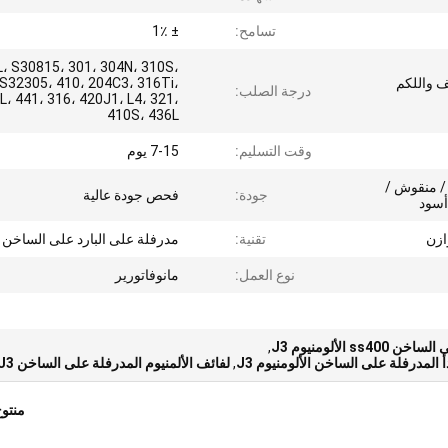
تسامح:
± 1٪
، S30815، 301، 304N، 310S،
ئف واللكم
S32305، 410، 204C3، 316Ti،
درجة الصلب:
L، 441، 316، 420J1، L4، 321،
410S، 436L
وقت التسليم:
7-15 يوم
2B / BA / HL / NO.4 / 8  / منقوش /
جودة:
فحص جودة عالية
أسود
تقنية:
مدرفلة على البارد على الساخن
نوع العمل:
مانوفاتورير
 الألومنيوم J3
,
 المدرفلة على الساخن الألومنيوم J3
,
لفائف الألمنيوم المدرفلة على الساخن J3
منتو