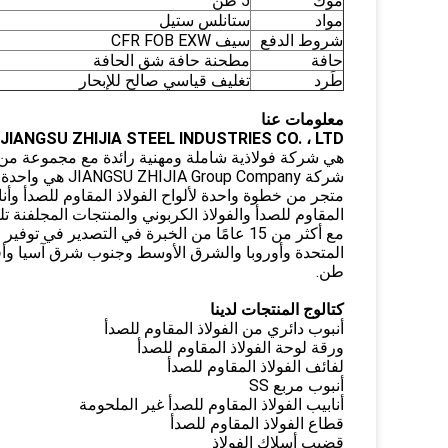
موك
5 طن
مواد
ستانلس ستيل
شروط الدفع
سيف CFR FOB EXW
حافة
مطحنة حافة شق الحافة
طَرد
تغليف قياسي صالح للإبحار
معلومات عنا
JIANGSU ZHIJIA STEEL INDUSTRIES CO. ، LTD
هي شركة فولاذية شاملة ومهنية رائدة مع مجموعة من الإ
شركة p Company
متجر من خطوة واحدة لألواح الفولاذ المقاوم للصدأ وأناب
المقاوم للصدأ والفولاذ الكربوني والمنتجات المجلفنة تل
مع أكثر من 15 عامًا من الخبرة في التصدير 
طن.
كتالوج المنتجات لدينا
أنبوب دائري من الفولاذ المقاوم للصدأ
ورقة لوحة الفولاذ المقاوم للصدأ
لفائف الفولاذ المقاوم للصدأ
أنبوب مربع SS
أنابيب الفولاذ المقاوم للصدأ غير الملحومة
قطاع الفولاذ المقاوم للصدأ
قضيب أسلاك الفولاذ