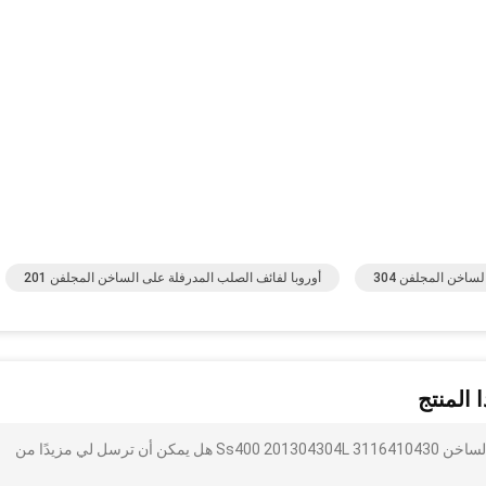
ساخن المجلفن 304
أوروبا لفائف الصلب المدرفلة على الساخن المجلفن 201
 المنتج
أنا مهتم بذلك 304 لفائف الفولاذ المقاوم للصدأ المدرفلة على الساخن Ss400 201304304L 3116410430 هل يمكن أن ترسل لي مزيدًا من