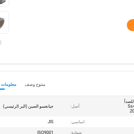
منتوج وصف
معلومات ت
 للصدأ
الساخن Ss400
أصل:
جيانغسو الصين (البر الرئيسي)
2
اساسي:
JIS
شهادة:
ISO9001