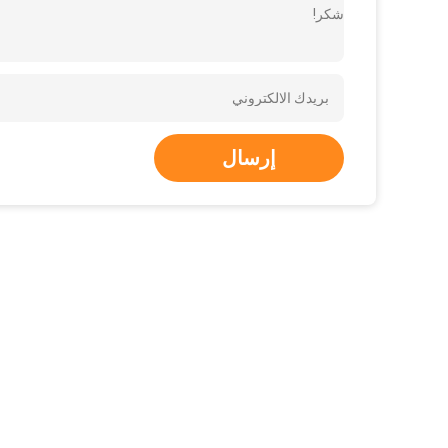
شكر!
إرسال