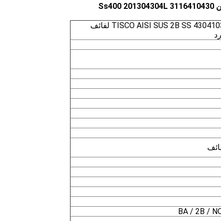
لفات TISCO AISI SUS 2B SS 430410304L 202321316316L 201304 لفائف
رد
فائف
BA / 2B / NO