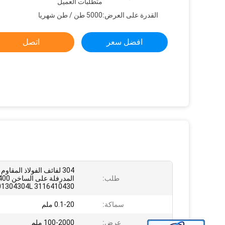
متطلبات العميل
القدرة على العرض:
5000 طن / طن شهريا
افضل سعر
اتصل
304 لفائف الفولاذ المقاوم
طلب:
المدرفلة على 
01304304L 3116410430
سماكة:
0.1-20 ملم
عرض:
100-2000 ملم