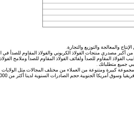
نتاج والمعالجة والتوزيع والتجارة.
JIANGSU ZHIJIA Grou هي واحدة من أكبر مصدري منتجات الفولاذ الكربوني والفولاذ المقاوم للصدأ في
يب الفولاذ المقاوم للصدأ ولفائف الفولاذ المقاوم للصدأ وملامح الفولاذ
بي جميع متطلباتك .
في توفير مجموعة كبيرة ومتنوعة من العملاء من مختلف المجالات.مثل الولايات
المتحدة وأوروبا والشرق الأوسط وجنوب شرق آسيا وأفريقيا 