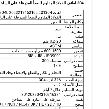
304 لفائف الفولاذ المقاوم للصدأ المدرفلة على الساخن Ss400 201304304L 3116410430
العنصر
الفولاذ المقاوم للصدأ المدرفلة على البا
مكان المنشأ
الصين
اسم العلامة
جيد
التجارية
طلب
بناء
سماكة
0.2-20 ملم
اساسي
ASTM
عرض
600-1500 مم أو حسب الطلب
شهادة
BIS ، JIS ، ISO9001
صف دراسي
سلسلة 300
تسامح
± 1٪
خدمة
اللحام واللكم والقطع والانحناء وفك الل
المعالجة
درجة الصلب
316 لتر ، 304
صقل الأسطح
2 ب
موعد التسليم
خلال 7 أيام
صف دراسي
201202304310316321
تقنية
مدرفلة على البارد على الساخن
سطح
.1 / NO.3 / NO.4 / 8K / HL / 2D / 1D