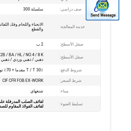
صف دراسي:
سلسلة 300
الانحناء واللحام وفك اللفا
خدمة المعالجة:
والقطع
صقل الأسطح:
2 ب
K
صقل الأسطح:
ذهبي / ذهبي وردي / ذهبي 
شروط الدفع:
30٪ T / T مقدما + 70٪ توازن
شرط السعر:
CIF CFR FOB EX-WORK
ميناء:
شنغهاي
لفائف الصلب المدرفلة على الساخن ss400
تسليط الضوء:
لفائف الفولاذ المقاوم للصدأ