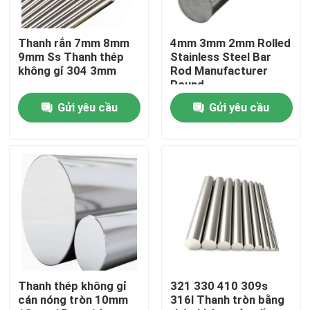
Sản phẩm
Thanh rắn 7mm 8mm
4mm 3mm 2mm Rolled
9mm Ss Thanh thép
Stainless Steel Bar
không gỉ 304 3mm
Rod Manufacturer
Ống tròn thép không gỉ
Round
Gửi yêu cầu
Gửi yêu cầu
Tấm thép không gỉ
cuộn thép không gỉ
Ống vuông SS
Ống thép không gỉ liền mạch
Thanh thép không gỉ
321 330 410 309s
cán nóng tròn 10mm
316l Thanh tròn bằng
Dải thép không gỉ