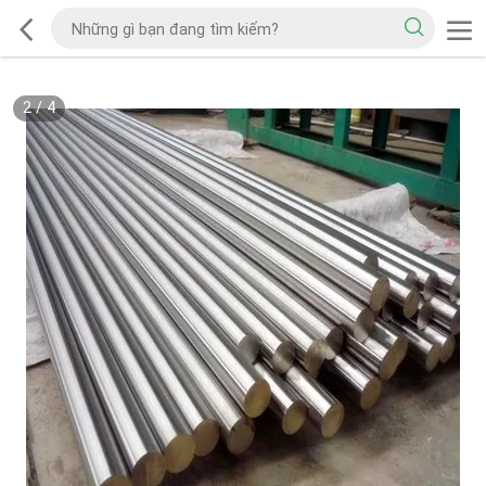
2
/
4