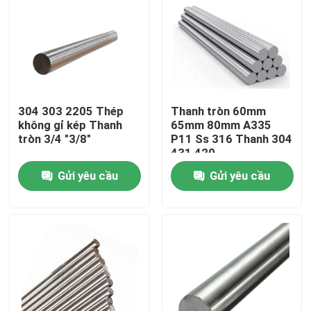
304 303 2205 Thép
Thanh tròn 60mm
không gỉ kép Thanh
65mm 80mm A335
tròn 3/4 "3/8"
P11 Ss 316 Thanh 304
431 420
Gửi yêu cầu
Gửi yêu cầu
Nhà
Về chúng tôi
Địa chỉ liên hệ