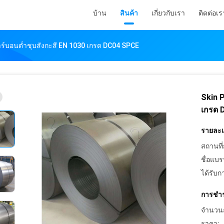
บ้าน
สินค้า
เกี่ยวกับเรา
ติดต่อเร
าร์บอนต่ำชุบสังกะสี EN 1030 เกรด DC04 SPCE
Skin P
เกรด 
รายละเอ
สถานที่
ชื่อแบร
ได้รับก
การชำร
จำนวนสั่
ราคา: