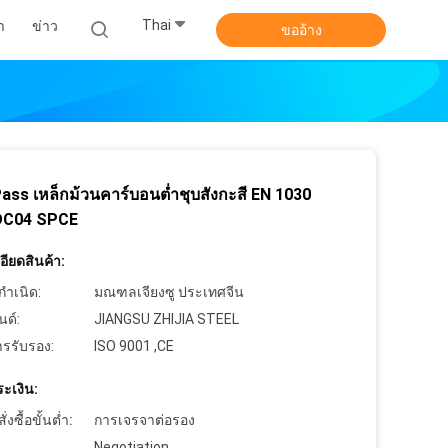
Thai
า
ข่าว
ขออ้าง
ass เหล็กม้วนคาร์บอนต่ำชุบสังกะสี EN 1030
DC04 SPCE
ียดสินค้า:
กำเนิด:
มณฑลเจียงซู ประเทศจีน
นด์:
JIANGSU ZHIJIA STEEL
ารรับรอง:
ISO 9001 ,CE
ะเงิน:
งซื้อขั้นต่ำ:
การเจรจาต่อรอง
Negotiation