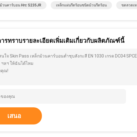
กม้วนคาร์บอน Hrc S235JR
เหล็กแผ่นรีดร้อนชนิดม้วนรีดร้อน
ขดลวดเหล
การทราบรายละเอียดเพิ่มเติมเกี่ยวกับผลิตภัณฑ์นี้
สนใจ Skin Pass เหล็กม้วนคาร์บอนต่ำชุบสังกะสี EN 1030 เกรด DC04 SPC
ุ ฯลฯ ให้ฉันได้ไหม
คุณ!
เสนอ