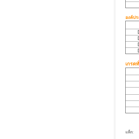
องค์ปร
เกรดท
แท็ก: