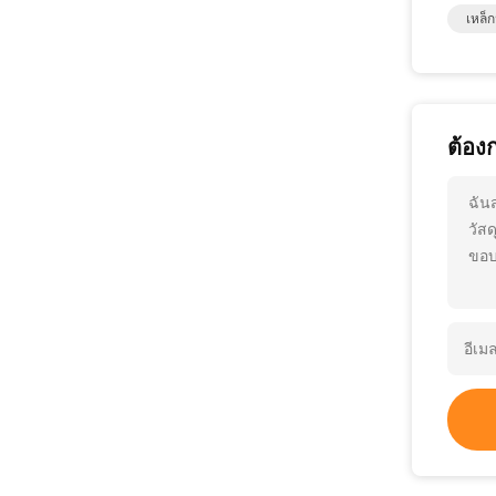
เหล็
ต้อง
ฉัน
วัสด
ขอบ