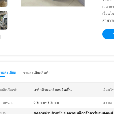
เวลากา
เงื่อนไ
สามารถ
รายละเอียด
รายละเอียดสินค้า
่อผลิตภัณฑ์:
เหล็กม้วนคาร์บอนรีดเย็น
เงื่อนไ
วามหนา:
0.3mm~3.2mm
ความกว
งสูง:
ขดลวดผ่านผิวหนัง
,
ขดลวดเหล็กกล้าคาร์บอนสังกะสี