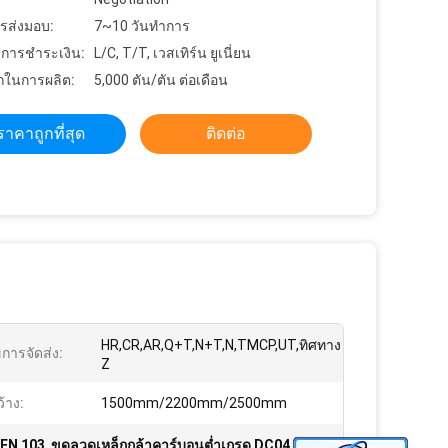
รส่งมอบ:
7~10 วันทำการ
ขการชำระเงิน:
L/C, T/T, เวสเทิร์น ยูเนี่ยน
ในการผลิต:
5,000 ตัน/ตัน ต่อเดือน
ราคาถูกที่สุด
ติดต่อ
HR,CR,AR,Q+T,N+T,N,TMCP,UT,ทิศทาง
ขการจัดส่ง:
Z
้าง:
1500mm/2200mm/2500mm
 EN 103
,
ขดลวดเหล็กกล้าคาร์บอนต่ำเกรด DC04