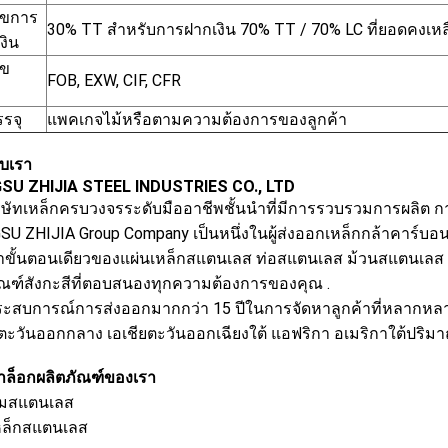
นไขการ
30% TT สำหรับการฝากเงิน 70% TT / 70% LC ที่ยอดคงเหลื
งิน
ไข
FOB, EXW, CIF, CFR
รจุ
แพคเกจไม้หรือตามความต้องการของลูกค้า
กับเรา
SU ZHIJIA STEEL INDUSTRIES CO., LTD
ริษัทเหล็กครบวงจรระดับมืออาชีพชั้นนำที่มีการรวบรวมการผลิต 
SU ZHIJIA Group Company เป็นหนึ่งในผู้ส่งออกเหล็กกล้าคาร์บอ
้าขั้นตอนเดียวของแผ่นเหล็กสแตนเลส ท่อสแตนเลส ม้วนสแตนเลส
ัณฑ์สังกะสีที่ตอบสนองทุกความต้องการของคุณ .
ระสบการณ์การส่งออกมากกว่า 15 ปีในการจัดหาลูกค้าที่หลาก
 ตะวันออกกลาง เอเชียตะวันออกเฉียงใต้ แอฟริกา อเมริกาใต้ปริ
ล็อกผลิตภัณฑ์ของเรา
ลมสแตนเลส
หล็กสแตนเลส