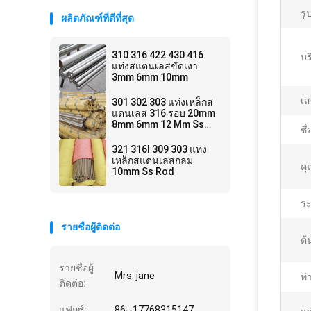
รู
ผลิตภัณฑ์ที่ดีที่สุด
310 316 422 430 416
บร
แท่งสแตนเลสขัดเงา
3mm 6mm 10mm
เส
301 302 303 แท่งเหล็กส
แตนเลส 316 รอบ 20mm
8mm 6mm 12 Mm Ss
ชื
Rod
321 316l 309 303 แท่ง
เหล็กสแตนเลสกลม
คุ
10mm Ss Rod
ร
รายชื่อผู้ติดต่อ
ต้
รายชื่อผู้
Mrs. jane
ท่
ติดต่อ:
แฟกซ์:
86--17768315147