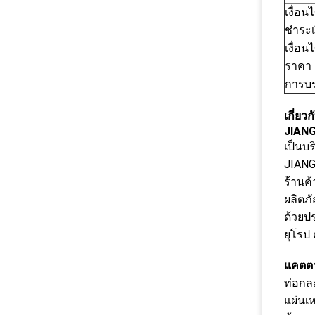
เงื่อ
ชำระเ
เงื่อน
ราคา
การบร
เกี่ยว
JIANG
เป็นบ
JIANG
ร้านค
ผลิตภ
ด้วยป
ยุโรป
แคตตา
ท่อก
แผ่นเ