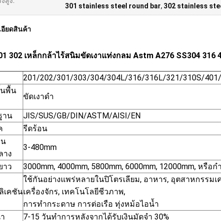
งสูง:
301 stainless steel round bar
,
302 stainless ste
อียดสินค้า
01 302 เหล็กกล้าไร้สนิมขัดเงาแท่งกลม Astm A276 SS304 316 
201/202/301/303/304/304L/316/316L/321/310S/401
้นพื้น
ขัดเงาดำ
ฐาน
JIS/SUS/GB/DIN/ASTM/AISI/EN
ค
รีดร้อน
าน
3-480mm
กลาง
ยาว
3000mm, 4000mm, 5800mm, 6000mm, 12000mm, หรือก
ใช้กันอย่างแพร่หลายในปิโตรเลียม, อาหาร, อุตสาหกรรมเคมี,
ิเคชัน
เครื่องจักร, เทคโนโลยีชีวภาพ,
การทำกระดาษ การต่อเรือ ทุ่งหม้อไอน้ำ
นำ
7-15 วันทำการหลังจากได้รับเงินมัดจำ 30%