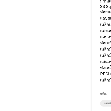
ม้วน
SS Sq
ท่อสแ
แถบส
เหล็ก
แท่งเ
แถบเ
ท่อเห
เหล็ก
เหล็กม
แผ่นเห
ท่อเหล
PPGI 
เหล็ก
แท็ก:
เส้น