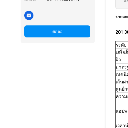
แส
รายละเ
ติดต่อ
201 3
ระดับ
เสร็จสิ
ผิว
มาตร
เทคนิ
เส้นผ่
ศูนย์
ความ
แอปพล
เวลา