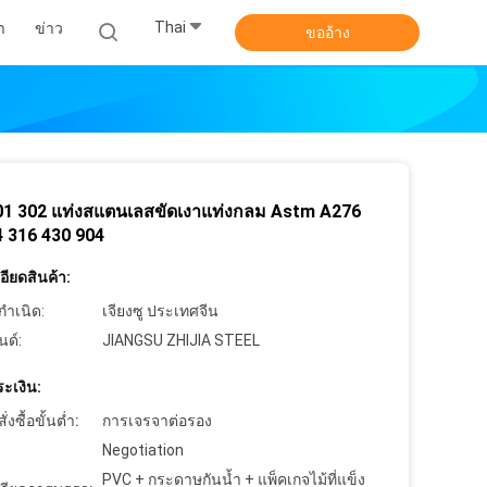
Thai
า
ข่าว
ขออ้าง
01 302 แท่งสแตนเลสขัดเงาแท่งกลม Astm A276
 316 430 904
ียดสินค้า:
กำเนิด:
เจียงซู ประเทศจีน
นด์:
JIANGSU ZHIJIA STEEL
ะเงิน:
งซื้อขั้นต่ำ:
การเจรจาต่อรอง
Negotiation
PVC + กระดาษกันน้ำ + แพ็คเกจไม้ที่แข็ง