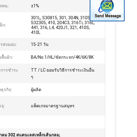
ดทน:
±1%
301L, S30815, 301, 304N, 310S,
S32305, 410, 204C3, 316Ti, 316L,
ล็ก:
441, 316, L4, 420J1, 321, 410S,
410L
รส่งมอบ:
15-21 วัน
นพื้นผิว:
BA/No.1/HL/ขัดกระจก/4K/6K/8K
ไขการชำระ
TT / LC ยอมรับวิธีการชำระเงินอื่น
ๆ
ธุรกิจ:
ผู้ผลิต
จุ:
แพ็คเกจมาตรฐานสมุทร
นกลม 302 สแตนเลสเหล็กเส้นกลม
,