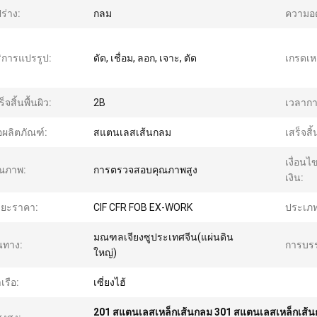
ปร่าง:
กลม
ความอ
ิการแปรรูป:
ดัด, เชื่อม, ลอก, เจาะ, ตัด
เกรดเห
ร็จสิ้นพื้นผิว:
2B
เวลากา
่อผลิตภัณฑ์:
สแตนเลสเส้นกลม
เสร็จสิ้
เงื่อน
ณภาพ:
การตรวจสอบคุณภาพสูง
เงิน:
ะยะราคา:
CIF CFR FOB EX-WORK
ประเภท
มณฑลเจียงซูประเทศจีน(แผ่นดิน
นทาง:
การบรร
ใหญ่)
าเรือ:
เซี่ยงไฮ้
201 สแตนเลสเหล็กเส้นกลม 301 สแตนเลสเหล็กเส้