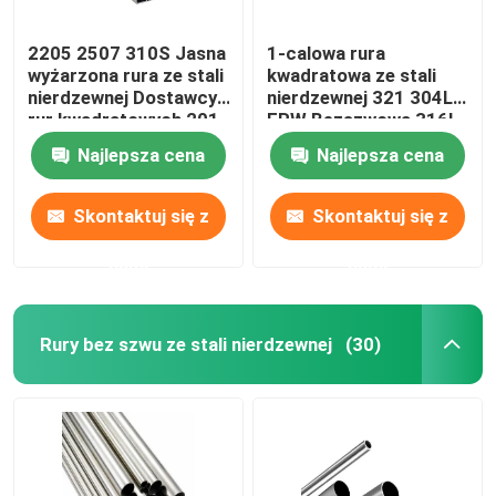
2205 2507 310S Jasna
1-calowa rura
wyżarzona rura ze stali
kwadratowa ze stali
nierdzewnej Dostawcy
nierdzewnej 321 304L
rur kwadratowych 201
ERW Bezszwowa 316l
304 304L 316 316L
310s 0,4 Mm
Najlepsza cena
Najlepsza cena
Skontaktuj się z
Skontaktuj się z
nami
nami
Rury bez szwu ze stali nierdzewnej
(30)