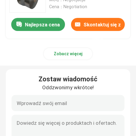
Cena：Negotiation
stalowa walcówka
Najlepsza cena
Skontaktuj się z
Pręt ze stali nierdzewnej
nami
Zobacz więcej
Taśma ze stali stopowej
Rury ze stali stopowej
Zostaw wiadomość
Oddzwonimy wkrótce!
Cewka ze stali stopowej
Cewka ze stali ocynkowanej
Płyta ze stali ocynkowanej