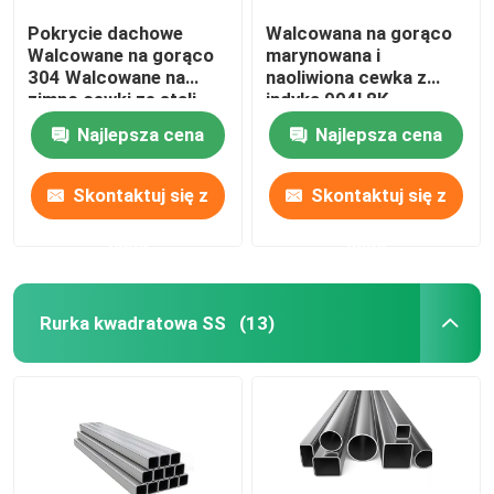
Pokrycie dachowe
Walcowana na gorąco
Walcowane na gorąco
marynowana i
304 Walcowane na
naoliwiona cewka z
zimno cewki ze stali
indyka 904l 8K
nierdzewnej 201 316l
polerowana cewka ze
Najlepsza cena
Najlepsza cena
202 Ss 304 Cewka
stali nierdzewnej 430
cewka Ss 202
Skontaktuj się z
Skontaktuj się z
nami
nami
Rurka kwadratowa SS
(13)