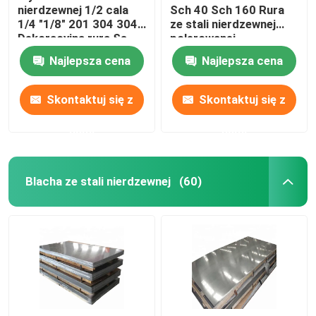
nierdzewnej 1/2 cala
Sch 40 Sch 160 Rura
1/4 "1/8" 201 304 304L
ze stali nierdzewnej
Dekoracyjna rura Ss
polerowanej
okrągła
Najlepsza cena
Najlepsza cena
Skontaktuj się z
Skontaktuj się z
nami
nami
Blacha ze stali nierdzewnej
(60)