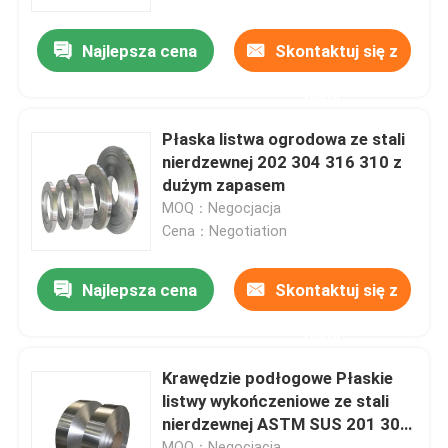
Najlepsza cena
Skontaktuj się z
Produkty
nami
Okrągła rura ze stali nierdzewnej
Płaska listwa ogrodowa ze stali
nierdzewnej 202 304 316 310 z
Blacha ze stali nierdzewnej
dużym zapasem
MOQ：Negocjacja
Cena：Negotiation
Cewka ze stali nierdzewnej
Najlepsza cena
Skontaktuj się z
Rurka kwadratowa SS
nami
Rury bez szwu ze stali nierdzewnej
Krawędzie podłogowe Płaskie
listwy wykończeniowe ze stali
nierdzewnej ASTM SUS 201 304
Taśma ze stali nierdzewnej
304L 316 410 430 Dekoracyjne
MOQ：Negocjacja