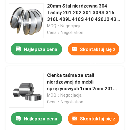
20mm Stal nierdzewna 304
Taśmy 201 202 301 309S 316
316L 409L 410S 410 420J2 430
440
MOQ：Negocjacja
Cena：Negotiation
Najlepsza cena
Skontaktuj się z
nami
Cienka taśma ze stali
nierdzewnej do mebli
sprężynowych 1mm 2mm 201
304 304L 316 410 430
MOQ：Negocjacja
Cena：Negotiation
Najlepsza cena
Skontaktuj się z