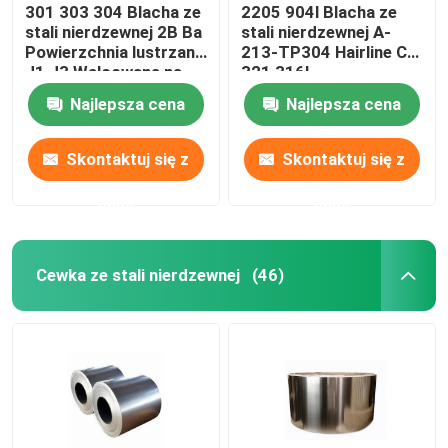
301 303 304 Blacha ze
2205 904l Blacha ze
stali nierdzewnej 2B Ba
stali nierdzewnej A-
Powierzchnia lustrzana
213-TP304 Hairline Cr
J1 J3 Walcowana na
321 316l
zimno
Najlepsza cena
Najlepsza cena
Skontaktuj się z
Skontaktuj się z
nami
nami
Cewka ze stali nierdzewnej
(46)