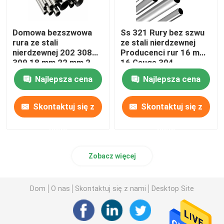
Domowa bezszwowa
Ss 321 Rury bez szwu
rura ze stali
ze stali nierdzewnej
nierdzewnej 202 308
Producenci rur 16 mm
309 18 mm 22 mm 2
16 Gauge 304
cale 304 Inox Tube
Wymiennik ciepła
Najlepsza cena
Najlepsza cena
Skontaktuj się z
Skontaktuj się z
nami
nami
Zobacz więcej
Dom
O nas
Skontaktuj się z nami
Desktop Site