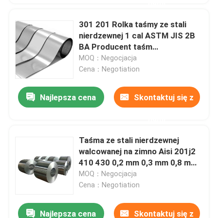
nami
301 201 Rolka taśmy ze stali
nierdzewnej 1 cal ASTM JIS 2B
BA Producent taśm
powierzchniowych Ss
MOQ：Negocjacja
Cena：Negotiation
Najlepsza cena
Skontaktuj się z
nami
Taśma ze stali nierdzewnej
walcowanej na zimno Aisi 201j2
410 430 0,2 mm 0,3 mm 0,8 mm
1 mm
MOQ：Negocjacja
Cena：Negotiation
Najlepsza cena
Skontaktuj się z