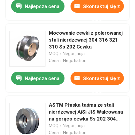
Najlepsza cena
Skontaktuj się z
nami
Mocowanie cewki z polerowanej
stali nierdzewnej 304 316 321
310 Ss 202 Cewka
MOQ：Negocjacja
Cena：Negotiation
Najlepsza cena
Skontaktuj się z
nami
Dom
ASTM Płaska taśma ze stali
nierdzewnej AiSi JIS Walcowana
O nas
na gorąco cewka Ss 202 304
316 316L 410 430
MOQ：Negocjacja
Łączność
Cena：Negotiation