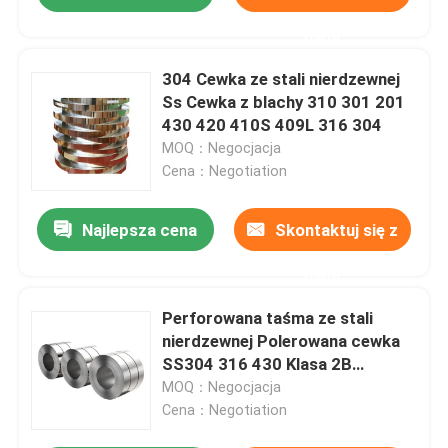
nami
304 Cewka ze stali nierdzewnej
Ss Cewka z blachy 310 301 201
430 420 410S 409L 316 304
MOQ：Negocjacja
Cena：Negotiation
Najlepsza cena
Skontaktuj się z
nami
Perforowana taśma ze stali
nierdzewnej Polerowana cewka
SS304 316 430 Klasa 2B
Wykończenie walcowane na
MOQ：Negocjacja
gorąco
Cena：Negotiation