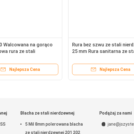
30 Walcowana na gorąco
Rura bez szwu ze stali nier
wa rura ze stali
25 mm Rura sanitarna ze sta
nej 1,75 "1,5 cala 1,25
nierdzewnej Astm A312 A27
ągła
316L 310S
Najlepsza Cena
Najlepsza Cena
wnej
Blacha ze stali nierdzewnej
Podążaj za nami
 SS
5 Mil 8mm polerowana blacha
jane@jszyste
ze stali nierdzewnej 201 202