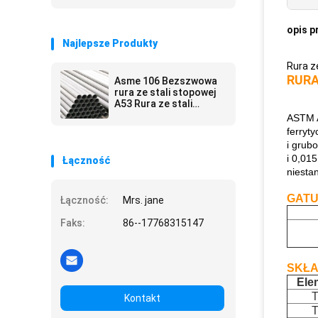
opis p
Najlepsze Produkty
Rura z
RURA
Asme 106 Bezszwowa
rura ze stali stopowej
A53 Rura ze stali
węglowej Aisi 4140 Rura
ASTM A
P22
ferryt
i grub
i 0,01
Łączność
niesta
GAT
Łączność:
Mrs. jane
Faks:
86--17768315147
SKŁA
Ele
Kontakt