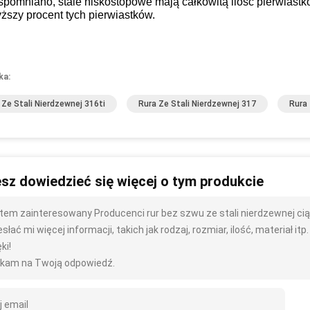
spomniano, stale niskostopowe mają całkowitą ilość pierwias
ższy procent tych pierwiastków.
ka:
 Ze Stali Nierdzewnej 316ti
Rura Ze Stali Nierdzewnej 317
Rura 
sz dowiedzieć się więcej o tym produkcie
tem zainteresowany Producenci rur bez szwu ze stali nierdzewnej ci
słać mi więcej informacji, takich jak rodzaj, rozmiar, ilość, materiał itp.
ki!
kam na Twoją odpowiedź.