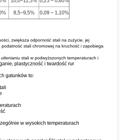
10%
10,0~11,5%
0,25 ~ 0,60%
10%
8,5~9,5%
0,09 ~ 1,10%
ości, zwiększa odporność stali na zużycie, jej
 podatność stali chromowej na kruchość i zapobiega
 utlenianiu stali w podwyższonych temperaturach i
anie, plastyczność i twardość rur
ch gatunków to:
ali
e
eraturach
ość
szczególnie w wysokich temperaturach