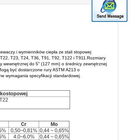
waczy i wymienników ciepła ze stali stopowej
1, T22, T23, T24, T36, T91, T92, T122 i T911.Rozmiary
nicy wewnętrznej do 5" (127 mm) o średnicy zewnętrznej
 .Mogą być dostarczone rury ASTM A213 o
inne wymagania specyfikacji standardowej.
iskostopowej
 T22
Cr
Mo
25%
0,50~0,81%
0,44 ~ 0,65%
25%
4.0~6.0%
0,44 ~ 0,65%