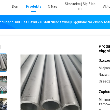
Skontaktuj Się Z Na
Dom
Produkty
O Nas
Aktu
Mi
oducenci Rur Bez Szwu Ze Stali Nierdzewnej Ciągnione Na Zimno As
Produ
ciągn
Szczeg
Miejsc
Nazwa 
Orzecz
Zapłat
Minima
zamówi