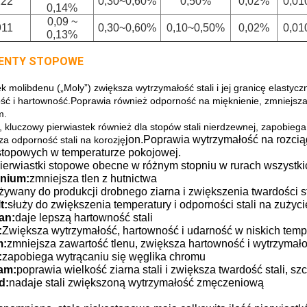
122
0,30~0,60%
0,50%
0,02%
0,0
0,14%
0,09 ~
911
0,30~0,60%
0,10~0,50%
0,02%
0,0
0,13%
ENTY STOPOWE
 molibdenu („Moly”) zwiększa wytrzymałość stali i jej granicę elastyczn
ść i hartowność.Poprawia również odporność na mięknienie, zmniejsza
m.
 kluczowy pierwiastek również dla stopów stali nierdzewnej, zapobiega
jon.Poprawia wytrzymałość na rozciąg
za odporność stali na korozję
stopowych w temperaturze pokojowej.
pierwiastki stopowe obecne w różnym stopniu w rurach wszystki
nium:
zmniejsza tlen z hutnictwa
żywany do produkcji drobnego ziarna i zwiększenia twardości st
t:
służy do zwiększenia temperatury i odporności stali na zużyci
an:
daje lepszą hartowność stali
:
Zwiększa wytrzymałość, hartowność i udarność w niskich temp
m:
zmniejsza zawartość tlenu, zwiększa hartowność i wytrzymał
:
zapobiega wytrącaniu się węglika chromu
am:
poprawia wielkość ziarna stali i zwiększa twardość stali, 
d:
nadaje stali zwiększoną wytrzymałość zmęczeniową