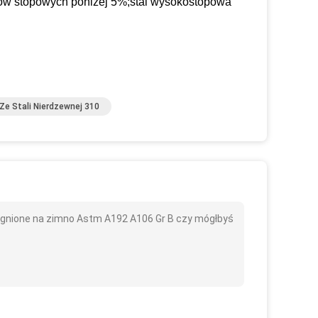
tków stopowych poniżej 5%;stal wysokostopowa
Ze Stali Nierdzewnej 310
ągnione na zimno Astm A192 A106 Gr B czy mógłbyś