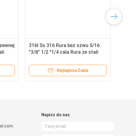
dzewnej
316l Ss 316 Rura bez szwu 5/16
li
"3/8" 1/2 "1/4 cala Rura ze stali
0 304
nierdzewnej klasy 316
Najlepsza Cena
Napisz do nas
el.com