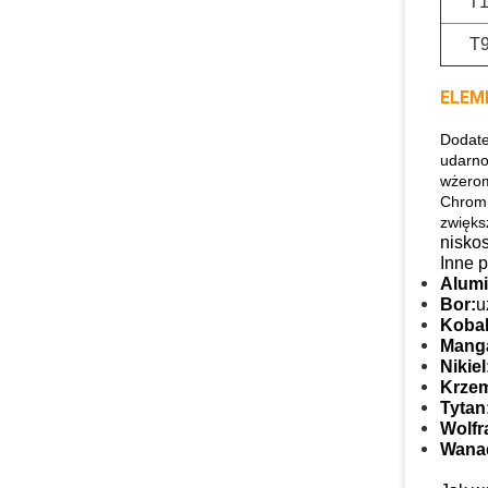
T
T
ELEM
Dodatek
udarno
wżero
Chrom,
zwięks
nisko
Inne 
Alumi
Bor:
u
Kobal
Mang
Nikiel
Krze
Tytan
Wolfr
Wana