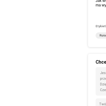
Jak w
ma wy
Etykiet
Rura
Chce
Jes
prze
Dzię
Cze