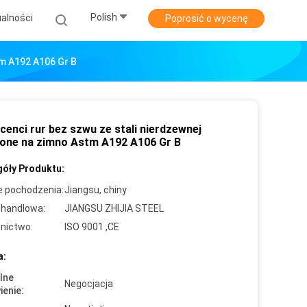
Polish
alności
Poprosić o wycenę
tm A192 A106 Gr B
cenci rur bez szwu ze stali nierdzewnej
ione na zimno Astm A192 A106 Gr B
óły Produktu:
e pochodzenia:
Jiangsu, chiny
handlowa:
JIANGSU ZHIJIA STEEL
nictwo:
ISO 9001 ,CE
a:
lne
Negocjacja
enie: