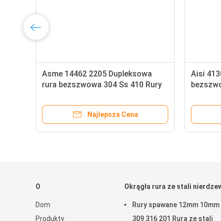
Asme 14462 2205 Dupleksowa
Aisi 41
/8
rura bezszwowa 304 Ss 410 Rury
bezszwo
bezszwowe okrągłe
nierdzew
cala okr
Najlepsza Cena
O
Okrągła rura ze stali nierdze
Dom
Rury spawane 12mm 10mm
Produkty
309 316 201 Rura ze stali