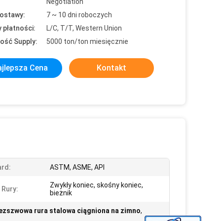
Negotiation
ostawy:
7 ~ 10 dni roboczych
 płatności:
L/C, T/T, Western Union
ość Supply:
5000 ton/ton miesięcznie
jlepsza Cena
Kontakt
rd:
ASTM, ASME, API
Zwykły koniec, skośny koniec,
 Rury:
bieżnik
ezszwowa rura stalowa ciągniona na zimno
,