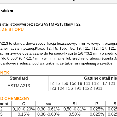
roduktu
e stali stopowej bez szwu ASTM A213 klasy T22
 ZE STOPU
213 to standardowa specyfikacja bezszwowych rur kotłowych, przegrze
ycznej i austenitycznej.Klasa: T2, T5, T5b, T5c, T9, T11, T12, T17, T2
ość rur zwykle dostarczane do tej specyfikacji to 1/8 "(3,2 mm) o śred
5 "do 0,500" (0,4-12,7 mm) w minimalnej lub średniej grubości ścianki
ndardowej średnicy, pod warunkiem, że takie rury spełniają wszystkie 
UNEK
Standard
Gatunek stali n
T2 T5 T5b T5c T9 T11 T12 T17 T21
ASTM A213
T23 T24 T36 T91 T122 T911
D CHEMICZNY
ment
C
Si
P
S
Mn
T2
0,10~0,20%
0,30~0.
61
%
0,50~0,81%
0,025%
0,0
T5
0,15%
0,30~0,60%
0,50%
0,025%
0,0