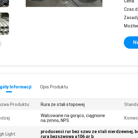
Cena:
Czas d
Zasady
Możliw
Na
óły Informacji
Opis Produktu
azwa Produktu:
Rura ze stali stopowej
Standa
Walcowane na gorąco, ciągnione
dzaj:
Koniec
na zimno, NPS
producenci rur bez szwu ze stali nierdzewnej
,
b
gh Light:
rura bezszwowa a106 gr b