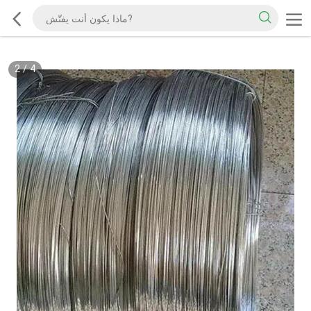
2
/
4